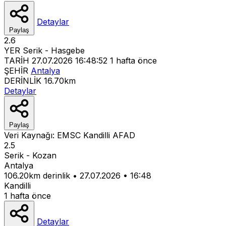
Detaylar
Paylaş
2.6
YER
Serik - Hasgebe
TARİH
27.07.2026 16:48:52
1 hafta önce
ŞEHİR
Antalya
DERİNLİK
16.70km
Detaylar
Paylaş
Veri Kaynağı:
EMSC
Kandilli
AFAD
2.5
Serik - Kozan
Antalya
106.20km derinlik
•
27.07.2026
•
16:48
Kandilli
1 hafta önce
Detaylar