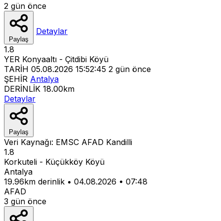
2 gün önce
Detaylar
Paylaş
1.8
YER
Konyaaltı - Çitdibi Köyü
TARİH
05.08.2026 15:52:45
2 gün önce
ŞEHİR
Antalya
DERİNLİK
18.00km
Detaylar
Paylaş
Veri Kaynağı:
EMSC
AFAD
Kandilli
1.8
Korkuteli - Küçükköy Köyü
Antalya
19.96km derinlik
•
04.08.2026
•
07:48
AFAD
3 gün önce