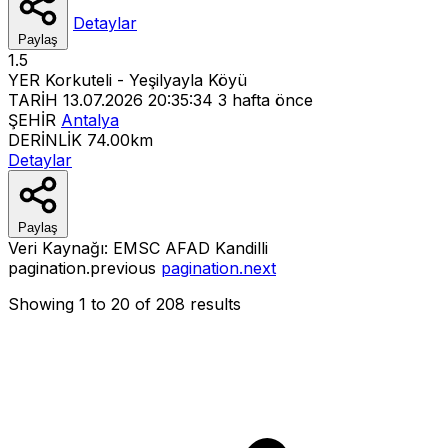
Detaylar
Paylaş
1.5
YER
Korkuteli - Yeşilyayla Köyü
TARİH
13.07.2026 20:35:34
3 hafta önce
ŞEHİR
Antalya
DERİNLİK
74.00km
Detaylar
Paylaş
Veri Kaynağı:
EMSC
AFAD
Kandilli
pagination.previous
pagination.next
Showing
1
to
20
of
208
results