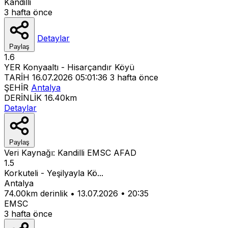
Kandilli
3 hafta önce
Detaylar
Paylaş
1.6
YER
Konyaaltı - Hisarçandır Köyü
TARİH
16.07.2026 05:01:36
3 hafta önce
ŞEHİR
Antalya
DERİNLİK
16.40km
Detaylar
Paylaş
Veri Kaynağı:
Kandilli
EMSC
AFAD
1.5
Korkuteli - Yeşilyayla Kö...
Antalya
74.00km derinlik
•
13.07.2026
•
20:35
EMSC
3 hafta önce