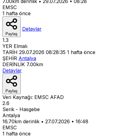
7.00km derinlik
•
29.07.2026
•
08:28
EMSC
1 hafta önce
Detaylar
Paylaş
1.3
YER
Elmalı
TARİH
29.07.2026 08:28:35
1 hafta önce
ŞEHİR
Antalya
DERİNLİK
7.00km
Detaylar
Paylaş
Veri Kaynağı:
EMSC
AFAD
2.6
Serik - Hasgebe
Antalya
16.70km derinlik
•
27.07.2026
•
16:48
EMSC
1 hafta önce