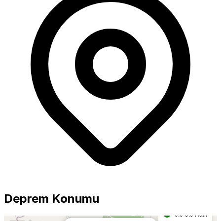
Büyüklük
5.0+ Güçlü
Deprem Konumu
4.0-4.9 Orta
0.0-3.9 Hafif