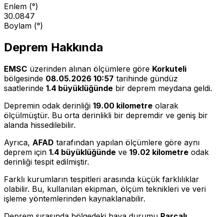
Enlem (°)
30.0847
Boylam (°)
Deprem Hakkında
EMSC
üzerinden alınan ölçümlere göre
Korkuteli
bölgesinde
08.05.2026 10:57
tarihinde gündüz
saatlerinde
1.4 büyüklüğünde
bir deprem meydana geldi.
Depremin odak derinliği
19.00 kilometre
olarak
ölçülmüştür. Bu orta derinlikli bir depremdir ve geniş bir
alanda hissedilebilir.
Ayrıca,
AFAD
tarafından yapılan ölçümlere göre aynı
deprem için
1.4 büyüklüğünde
ve
19.02 kilometre
odak
derinliği tespit edilmiştir.
Farklı kurumların tespitleri arasında küçük farklılıklar
olabilir. Bu, kullanılan ekipman, ölçüm teknikleri ve veri
işleme yöntemlerinden kaynaklanabilir.
Deprem sırasında bölgedeki hava durumu
Parçalı