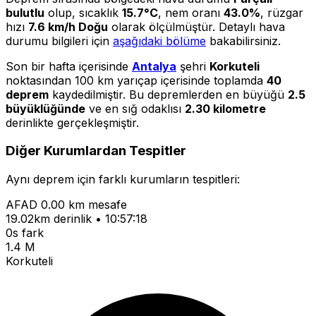
bulutlu
olup, sıcaklık
15.7°C
, nem oranı
43.0%
, rüzgar
hızı
7.6 km/h Doğu
olarak ölçülmüştür. Detaylı hava
durumu bilgileri için
aşağıdaki bölüme
bakabilirsiniz.
Son bir hafta içerisinde
Antalya
şehri
Korkuteli
noktasından 100 km yarıçap içerisinde toplamda
40
deprem
kaydedilmiştir. Bu depremlerden en büyüğü
2.5
büyüklüğünde
ve en sığ odaklısı
2.30 kilometre
derinlikte gerçekleşmiştir.
Diğer Kurumlardan Tespitler
Aynı deprem için farklı kurumların tespitleri:
AFAD
0.00 km mesafe
19.02km derinlik • 10:57:18
0s fark
1.4 M
Korkuteli