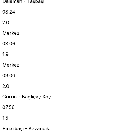
Dalaman - Taşbaşı
08:24
2.0
Merkez
08:06
1.9
Merkez
08:06
2.0
Gürün - Bağlıçay Köy...
07:56
1.5
Pınarbaşı - Kazancık...