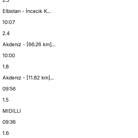
2.5
Elbistan - İncecik K...
10:07
2.4
Akdeniz - [66.26 km]...
10:00
1.8
Akdeniz - [11.82 km]...
09:56
1.5
MIDILLI
09:36
1.6