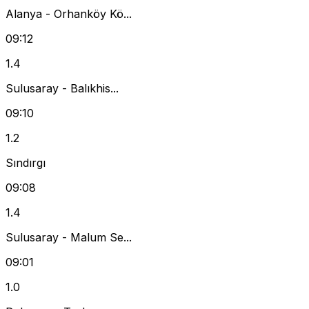
Alanya - Orhanköy Kö...
09:12
1.4
Sulusaray - Balıkhis...
09:10
1.2
Sındırgı
09:08
1.4
Sulusaray - Malum Se...
09:01
1.0