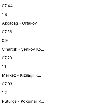
07:44
1.8
Akçadağ - Ortaköy
07:36
0.9
Çınarcık - Şenköy Kö...
07:29
1.1
Merkez - Kızılağıl K...
07:03
1.2
Pütürge - Kökpınar K...