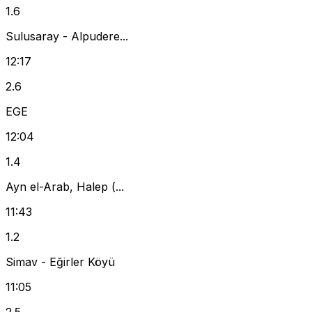
1.6
Sulusaray - Alpudere...
12:17
2.6
EGE
12:04
1.4
Ayn el-Arab, Halep (...
11:43
1.2
Simav - Eğirler Köyü
11:05