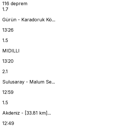
116 deprem
1.7
Gürün - Karadoruk Kö...
13:26
1.5
MIDILLI
13:20
2.1
Sulusaray - Malum Se...
12:59
1.5
Akdeniz - [33.81 km]...
12:49