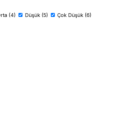
rta (4)
Düşük (5)
Çok Düşük (6)
Leaflet
|
Esri, DigitalGlobe, GeoEye, i-cubed, USDA, USGS, AE