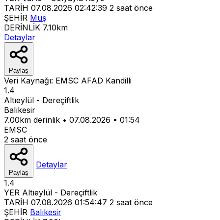
TARİH
07.08.2026 02:42:39
2 saat önce
ŞEHİR
Muş
DERİNLİK
7.10km
Detaylar
Paylaş
Veri Kaynağı:
EMSC
AFAD
Kandilli
1.4
Altıeylül - Dereçiftlik
Balıkesir
7.00km derinlik
•
07.08.2026
•
01:54
EMSC
2 saat önce
Detaylar
Paylaş
1.4
YER
Altıeylül - Dereçiftlik
TARİH
07.08.2026 01:54:47
2 saat önce
ŞEHİR
Balıkesir