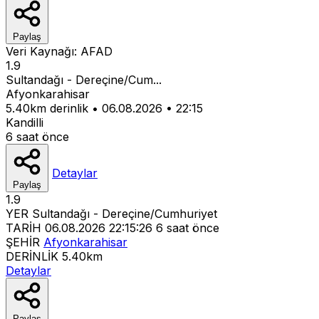
Paylaş
Veri Kaynağı:
AFAD
1.9
Sultandağı - Dereçine/Cum...
Afyonkarahisar
5.40km derinlik
•
06.08.2026
•
22:15
Kandilli
6 saat önce
Detaylar
Paylaş
1.9
YER
Sultandağı - Dereçine/Cumhuriyet
TARİH
06.08.2026 22:15:26
6 saat önce
ŞEHİR
Afyonkarahisar
DERİNLİK
5.40km
Detaylar
Paylaş