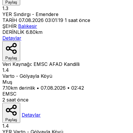
Paylaş
1.3
YER
Sındırgı - Emendere
TARİH
07.08.2026 03:01:19
1 saat önce
ŞEHİR
Balıkesir
DERİNLİK
6.80km
Detaylar
Paylaş
Veri Kaynağı:
EMSC
AFAD
Kandilli
1.4
Varto - Gölyayla Köyü
Muş
7.10km derinlik
•
07.08.2026
•
02:42
EMSC
2 saat önce
Detaylar
Paylaş
1.4
YER
Varto - Gölyayla Köyü