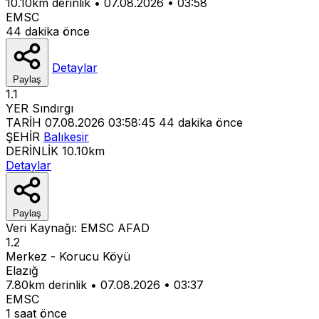
10.10km derinlik
•
07.08.2026
•
03:58
EMSC
44 dakika önce
Detaylar
Paylaş
1.1
YER
Sındırgı
TARİH
07.08.2026 03:58:45
44 dakika önce
ŞEHİR
Balıkesir
DERİNLİK
10.10km
Detaylar
Paylaş
Veri Kaynağı:
EMSC
AFAD
1.2
Merkez - Korucu Köyü
Elazığ
7.80km derinlik
•
07.08.2026
•
03:37
EMSC
1 saat önce