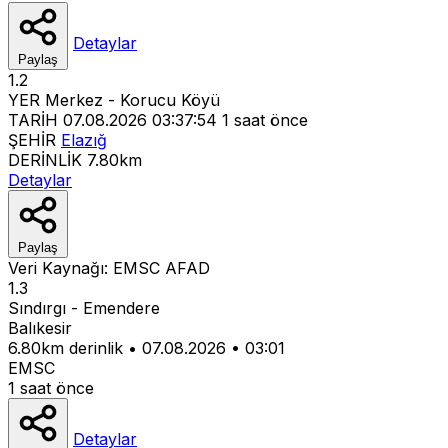
Detaylar
Paylaş
1.2
YER
Merkez - Korucu Köyü
TARİH
07.08.2026 03:37:54
1 saat önce
ŞEHİR
Elazığ
DERİNLİK
7.80km
Detaylar
Paylaş
Veri Kaynağı:
EMSC
AFAD
1.3
Sındırgı - Emendere
Balıkesir
6.80km derinlik
•
07.08.2026
•
03:01
EMSC
1 saat önce
Detaylar