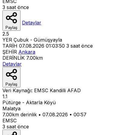
EMSC
3 saat önce
Detaylar
Paylaş
2.5
YER
Çubuk - Gümüşyayla
TARİH
07.08.2026 01:03:50
3 saat önce
ŞEHİR
Ankara
DERİNLİK
7.00km
Detaylar
Paylaş
Veri Kaynağı:
EMSC
Kandilli
AFAD
1.1
Pütürge - Aktarla Köyü
Malatya
7.00km derinlik
•
07.08.2026
•
00:57
EMSC
3 saat önce