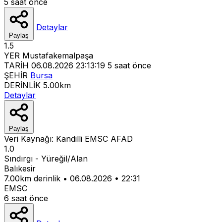
5 saat önce
Detaylar
Paylaş
1.5
YER
Mustafakemalpaşa
TARİH
06.08.2026 23:13:19
5 saat önce
ŞEHİR
Bursa
DERİNLİK
5.00km
Detaylar
Paylaş
Veri Kaynağı:
Kandilli
EMSC
AFAD
1.0
Sındırgı - Yüreğil/Alan
Balıkesir
7.00km derinlik
•
06.08.2026
•
22:31
EMSC
6 saat önce