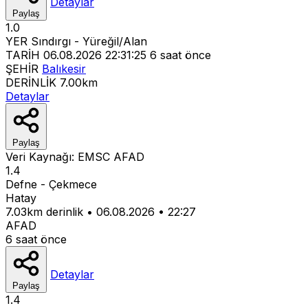
Detaylar
Paylaş
1.0
YER
Sındırgı - Yüreğil/Alan
TARİH
06.08.2026 22:31:25
6 saat önce
ŞEHİR
Balıkesir
DERİNLİK
7.00km
Detaylar
Paylaş
Veri Kaynağı:
EMSC
AFAD
1.4
Defne - Çekmece
Hatay
7.03km derinlik
•
06.08.2026
•
22:27
AFAD
6 saat önce
Detaylar
Paylaş
1.4