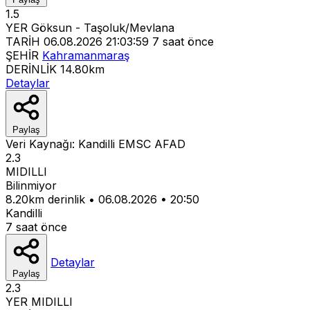
1.5
YER
Göksun - Taşoluk/Mevlana
TARİH
06.08.2026 21:03:59
7 saat önce
ŞEHİR
Kahramanmaraş
DERİNLİK
14.80km
Detaylar
Paylaş
Veri Kaynağı:
Kandilli
EMSC
AFAD
2.3
MIDILLI
Bilinmiyor
8.20km derinlik
•
06.08.2026
•
20:50
Kandilli
7 saat önce
Detaylar
Paylaş
2.3
YER
MIDILLI