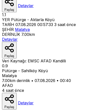
Detaylar
Paylaş
1.1
YER
Pütürge - Aktarla Köyü
TARİH
07.08.2026 00:57:33
3 saat önce
ŞEHİR
Malatya
DERİNLİK
7.00km
Detaylar
Paylaş
Veri Kaynağı:
EMSC
AFAD
Kandilli
0.9
Pütürge - Sahilköy Köyü
Malatya
7.00km derinlik
•
07.08.2026
•
00:40
AFAD
4 saat önce
Detaylar
Paylaş