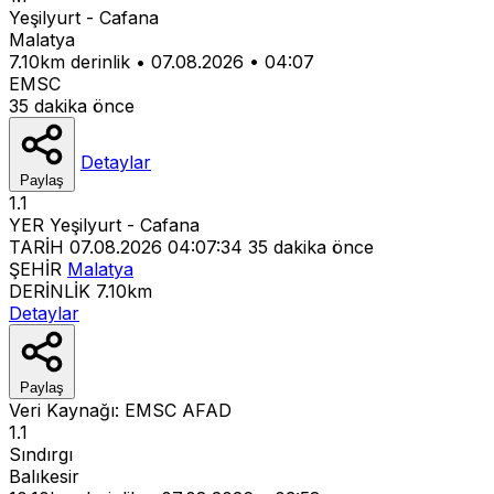
Yeşilyurt - Cafana
Malatya
7.10km derinlik
•
07.08.2026
•
04:07
EMSC
35 dakika önce
Detaylar
Paylaş
1.1
YER
Yeşilyurt - Cafana
TARİH
07.08.2026 04:07:34
35 dakika önce
ŞEHİR
Malatya
DERİNLİK
7.10km
Detaylar
Paylaş
Veri Kaynağı:
EMSC
AFAD
1.1
Sındırgı
Balıkesir