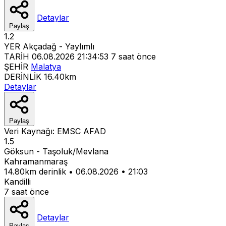
Detaylar
Paylaş
1.2
YER
Akçadağ - Yaylımlı
TARİH
06.08.2026 21:34:53
7 saat önce
ŞEHİR
Malatya
DERİNLİK
16.40km
Detaylar
Paylaş
Veri Kaynağı:
EMSC
AFAD
1.5
Göksun - Taşoluk/Mevlana
Kahramanmaraş
14.80km derinlik
•
06.08.2026
•
21:03
Kandilli
7 saat önce
Detaylar
Paylaş