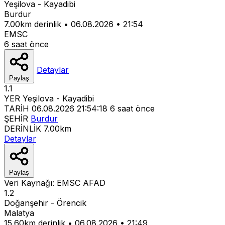
Yeşilova - Kayadibi
Burdur
7.00km derinlik
•
06.08.2026
•
21:54
EMSC
6 saat önce
Detaylar
Paylaş
1.1
YER
Yeşilova - Kayadibi
TARİH
06.08.2026 21:54:18
6 saat önce
ŞEHİR
Burdur
DERİNLİK
7.00km
Detaylar
Paylaş
Veri Kaynağı:
EMSC
AFAD
1.2
Doğanşehir - Örencik
Malatya
15.60km derinlik
•
06.08.2026
•
21:49