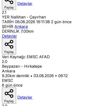
Detaylar
Paylaş
2.1
YER
Nallıhan - Çayırhan
TARİH
06.08.2026 16:11:38
2 gün önce
ŞEHİR
Ankara
DERİNLİK
7.00km
Detaylar
Paylaş
Veri Kaynağı:
EMSC
AFAD
2.0
Beypazarı - Hırkatepe
Ankara
9.20km derinlik
•
03.08.2026
•
06:12
EMSC
6 gün önce
Detaylar
Paylaş
2.0