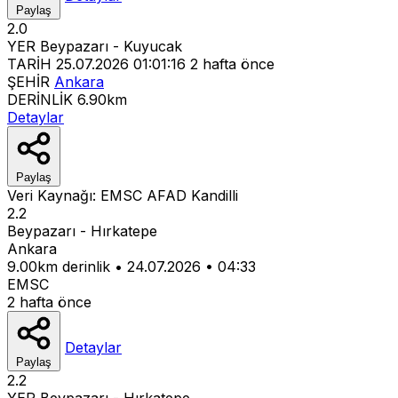
Paylaş
2.0
YER
Beypazarı - Kuyucak
TARİH
25.07.2026 01:01:16
2 hafta önce
ŞEHİR
Ankara
DERİNLİK
6.90km
Detaylar
Paylaş
Veri Kaynağı:
EMSC
AFAD
Kandilli
2.2
Beypazarı - Hırkatepe
Ankara
9.00km derinlik
•
24.07.2026
•
04:33
EMSC
2 hafta önce
Detaylar
Paylaş
2.2
YER
Beypazarı - Hırkatepe