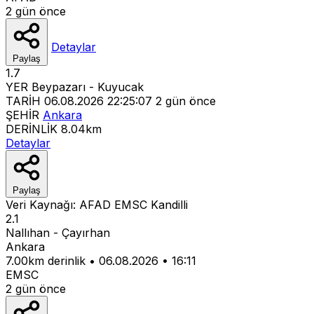
2 gün önce
Detaylar
Paylaş
1.7
YER
Beypazarı - Kuyucak
TARİH
06.08.2026 22:25:07
2 gün önce
ŞEHİR
Ankara
DERİNLİK
8.04km
Detaylar
Paylaş
Veri Kaynağı:
AFAD
EMSC
Kandilli
2.1
Nallıhan - Çayırhan
Ankara
7.00km derinlik
•
06.08.2026
•
16:11
EMSC
2 gün önce