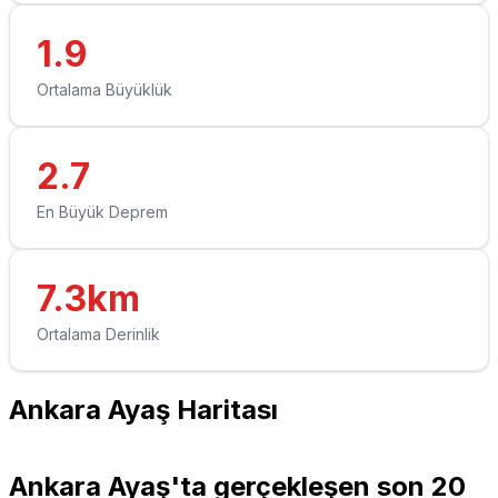
1.9
Ortalama Büyüklük
2.7
En Büyük Deprem
7.3km
Ortalama Derinlik
Ankara Ayaş Haritası
Leaflet
|
© OpenStreetMap contributors
+
Ankara Ayaş'ta gerçekleşen son 20