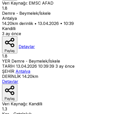
Veri Kaynağı:
EMSC
AFAD
1.8
Demre - Beymelek/İskele
Antalya
14.20km derinlik
•
13.04.2026
•
10:39
Kandilli
3 ay önce
Detaylar
Paylaş
1.8
YER
Demre - Beymelek/İskele
TARİH
13.04.2026 10:39:39
3 ay önce
ŞEHİR
Antalya
DERİNLİK
14.20km
Detaylar
Paylaş
Veri Kaynağı:
Kandilli
1.3
Kaş - Çataloluk