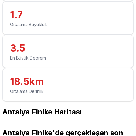
1.7
Ortalama Büyüklük
3.5
En Büyük Deprem
18.5km
Ortalama Derinlik
Antalya Finike Haritası
Leaflet
|
© OpenStreetMap contributors
+
Antalya Finike'de gerçekleşen son