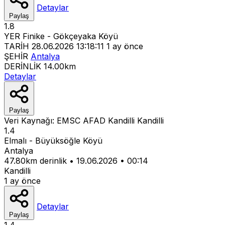
Detaylar
Paylaş
1.8
YER
Finike - Gökçeyaka Köyü
TARİH
28.06.2026 13:18:11
1 ay önce
ŞEHİR
Antalya
DERİNLİK
14.00km
Detaylar
Paylaş
Veri Kaynağı:
EMSC
AFAD
Kandilli
Kandilli
1.4
Elmalı - Büyüksöğle Köyü
Antalya
47.80km derinlik
•
19.06.2026
•
00:14
Kandilli
1 ay önce
Detaylar
Paylaş
1.4