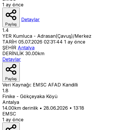
1 ay önce
Detaylar
Paylaş
1.4
YER
Kumluca - Adrasan(Çavuş)/Merkez
TARİH
05.07.2026 02:31:44
1 ay önce
ŞEHİR
Antalya
DERİNLİK
30.00km
Detaylar
Paylaş
Veri Kaynağı:
EMSC
AFAD
Kandilli
1.8
Finike - Gökçeyaka Köyü
Antalya
14.00km derinlik
•
28.06.2026
•
13:18
EMSC
1 ay önce