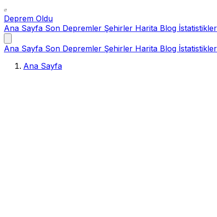
Deprem Oldu
Ana Sayfa
Son Depremler
Şehirler
Harita
Blog
İstatistikler
Ana Sayfa
Son Depremler
Şehirler
Harita
Blog
İstatistikler
Ana Sayfa