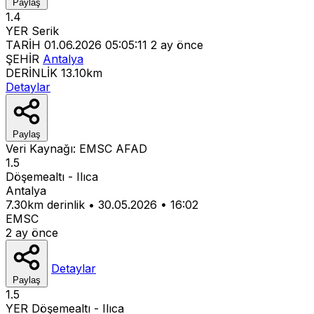
Paylaş
1.4
YER
Serik
TARİH
01.06.2026 05:05:11
2 ay önce
ŞEHİR
Antalya
DERİNLİK
13.10km
Detaylar
Paylaş
Veri Kaynağı:
EMSC
AFAD
1.5
Döşemealtı - Ilıca
Antalya
7.30km derinlik
•
30.05.2026
•
16:02
EMSC
2 ay önce
Detaylar
Paylaş
1.5
YER
Döşemealtı - Ilıca