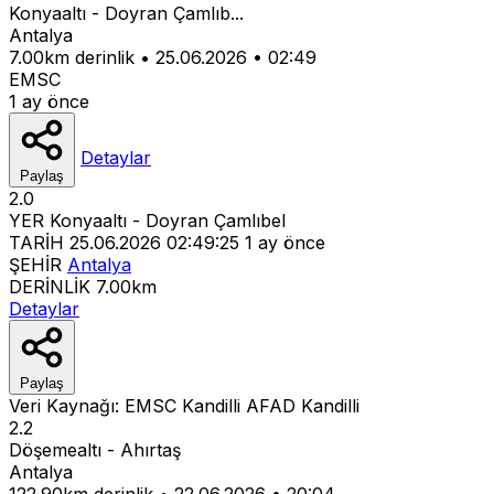
Konyaaltı - Doyran Çamlıb...
Antalya
7.00km derinlik
•
25.06.2026
•
02:49
EMSC
1 ay önce
Detaylar
Paylaş
2.0
YER
Konyaaltı - Doyran Çamlıbel
TARİH
25.06.2026 02:49:25
1 ay önce
ŞEHİR
Antalya
DERİNLİK
7.00km
Detaylar
Paylaş
Veri Kaynağı:
EMSC
Kandilli
AFAD
Kandilli
2.2
Döşemealtı - Ahırtaş
Antalya
122.90km derinlik
•
22.06.2026
•
20:04