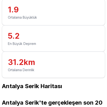
1.9
Ortalama Büyüklük
5.2
En Büyük Deprem
31.2km
Ortalama Derinlik
Antalya Serik Haritası
Leaflet
|
© OpenStreetMap contributors
+
Antalya Serik'te gerçekleşen son 20