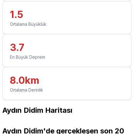
1.5
Ortalama Büyüklük
3.7
En Büyük Deprem
8.0km
Ortalama Derinlik
Aydın Didim Haritası
Leaflet
|
© OpenStreetMap contributors
+
Aydın Didim'de gerçekleşen son 20