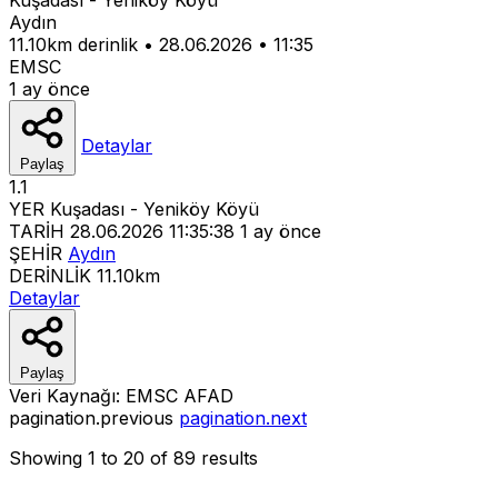
Aydın
11.10km derinlik
•
28.06.2026
•
11:35
EMSC
1 ay önce
Detaylar
Paylaş
1.1
YER
Kuşadası - Yeniköy Köyü
TARİH
28.06.2026 11:35:38
1 ay önce
ŞEHİR
Aydın
DERİNLİK
11.10km
Detaylar
Paylaş
Veri Kaynağı:
EMSC
AFAD
pagination.previous
pagination.next
Showing
1
to
20
of
89
results