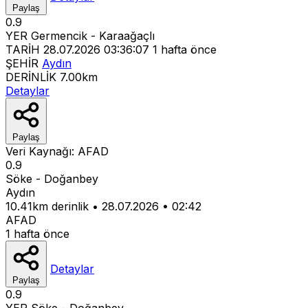
Paylaş
0.9
YER
Germencik - Karaağaçlı
TARİH
28.07.2026 03:36:07
1 hafta önce
ŞEHİR
Aydın
DERİNLİK
7.00km
Detaylar
Paylaş
Veri Kaynağı:
AFAD
0.9
Söke - Doğanbey
Aydın
10.41km derinlik
•
28.07.2026
•
02:42
AFAD
1 hafta önce
Detaylar
Paylaş
0.9
YER
Söke - Doğanbey