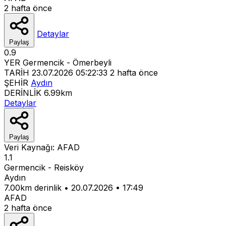
2 hafta önce
Detaylar
Paylaş
0.9
YER
Germencik - Ömerbeyli
TARİH
23.07.2026 05:22:33
2 hafta önce
ŞEHİR
Aydın
DERİNLİK
6.99km
Detaylar
Paylaş
Veri Kaynağı:
AFAD
1.1
Germencik - Reisköy
Aydın
7.00km derinlik
•
20.07.2026
•
17:49
AFAD
2 hafta önce