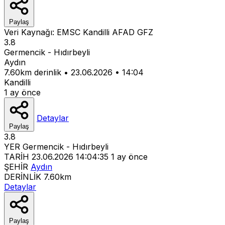
Paylaş
Veri Kaynağı:
EMSC
Kandilli
AFAD
GFZ
3.8
Germencik - Hıdırbeyli
Aydın
7.60km derinlik
•
23.06.2026
•
14:04
Kandilli
1 ay önce
Detaylar
Paylaş
3.8
YER
Germencik - Hıdırbeyli
TARİH
23.06.2026 14:04:35
1 ay önce
ŞEHİR
Aydın
DERİNLİK
7.60km
Detaylar
Paylaş