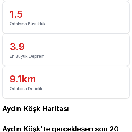
1.5
Ortalama Büyüklük
3.9
En Büyük Deprem
9.1km
Ortalama Derinlik
Aydın Köşk Haritası
Leaflet
|
© OpenStreetMap contributors
+
Aydın Köşk'te gerçekleşen son 20