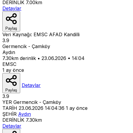
DERİNLİK
7.00km
Detaylar
Paylaş
Veri Kaynağı:
EMSC
AFAD
Kandilli
3.9
Germencik - Çamköy
Aydın
7.30km derinlik
•
23.06.2026
•
14:04
EMSC
1 ay önce
Detaylar
Paylaş
3.9
YER
Germencik - Çamköy
TARİH
23.06.2026 14:04:36
1 ay önce
ŞEHİR
Aydın
DERİNLİK
7.30km
Detaylar