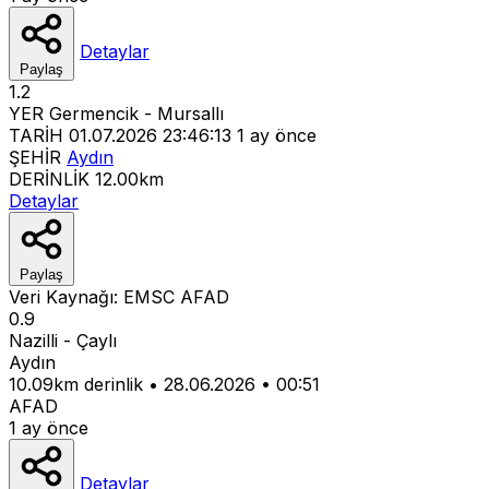
Detaylar
Paylaş
1.2
YER
Germencik - Mursallı
TARİH
01.07.2026 23:46:13
1 ay önce
ŞEHİR
Aydın
DERİNLİK
12.00km
Detaylar
Paylaş
Veri Kaynağı:
EMSC
AFAD
0.9
Nazilli - Çaylı
Aydın
10.09km derinlik
•
28.06.2026
•
00:51
AFAD
1 ay önce
Detaylar