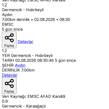
1.2
Germencik - Hıdırbeyli
Aydın
7.00km derinlik
•
02.08.2026
•
08:30
EMSC
5 gün önce
Detaylar
Paylaş
1.2
YER
Germencik - Hıdırbeyli
TARİH
02.08.2026 08:30:46
5 gün önce
ŞEHİR
Aydın
DERİNLİK
7.00km
Detaylar
Paylaş
Veri Kaynağı:
EMSC
AFAD
Kandilli
0.9
Germencik - Karaağaçlı