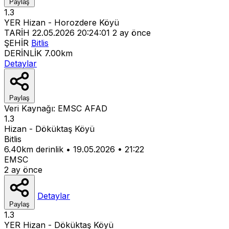
Paylaş
1.3
YER
Hizan - Horozdere Köyü
TARİH
22.05.2026 20:24:01
2 ay önce
ŞEHİR
Bitlis
DERİNLİK
7.00km
Detaylar
Paylaş
Veri Kaynağı:
EMSC
AFAD
1.3
Hizan - Döküktaş Köyü
Bitlis
6.40km derinlik
•
19.05.2026
•
21:22
EMSC
2 ay önce
Detaylar
Paylaş
1.3
YER
Hizan - Döküktaş Köyü