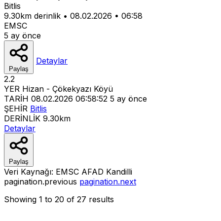
Bitlis
9.30km derinlik
•
08.02.2026
•
06:58
EMSC
5 ay önce
Detaylar
Paylaş
2.2
YER
Hizan - Çökekyazı Köyü
TARİH
08.02.2026 06:58:52
5 ay önce
ŞEHİR
Bitlis
DERİNLİK
9.30km
Detaylar
Paylaş
Veri Kaynağı:
EMSC
AFAD
Kandilli
pagination.previous
pagination.next
Showing
1
to
20
of
27
results