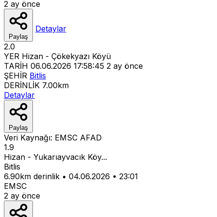
2 ay önce
Detaylar
Paylaş
2.0
YER
Hizan - Çökekyazı Köyü
TARİH
06.06.2026 17:58:45
2 ay önce
ŞEHİR
Bitlis
DERİNLİK
7.00km
Detaylar
Paylaş
Veri Kaynağı:
EMSC
AFAD
1.9
Hizan - Yukarıayvacık Köy...
Bitlis
6.90km derinlik
•
04.06.2026
•
23:01
EMSC
2 ay önce