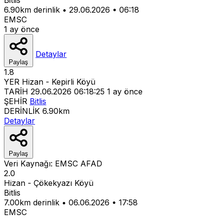
6.90km derinlik
•
29.06.2026
•
06:18
EMSC
1 ay önce
Detaylar
Paylaş
1.8
YER
Hizan - Kepirli Köyü
TARİH
29.06.2026 06:18:25
1 ay önce
ŞEHİR
Bitlis
DERİNLİK
6.90km
Detaylar
Paylaş
Veri Kaynağı:
EMSC
AFAD
2.0
Hizan - Çökekyazı Köyü
Bitlis
7.00km derinlik
•
06.06.2026
•
17:58
EMSC