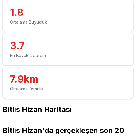
1.8
Ortalama Büyüklük
3.7
En Büyük Deprem
7.9km
Ortalama Derinlik
Bitlis Hizan Haritası
Leaflet
|
© OpenStreetMap contributors
+
Bitlis Hizan'da gerçekleşen son 20