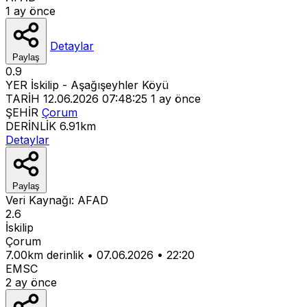
1 ay önce
Detaylar
Paylaş
0.9
YER
İskilip - Aşağışeyhler Köyü
TARİH
12.06.2026 07:48:25
1 ay önce
ŞEHİR
Çorum
DERİNLİK
6.91km
Detaylar
Paylaş
Veri Kaynağı:
AFAD
2.6
İskilip
Çorum
7.00km derinlik
•
07.06.2026
•
22:20
EMSC
2 ay önce