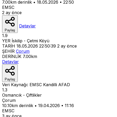
7.00km derinlik
•
18.05.2026
•
22:50
EMSC
2 ay önce
Detaylar
Paylaş
1.9
YER
İskilip - Çetmi Köyü
TARİH
18.05.2026 22:50:39
2 ay önce
ŞEHİR
Çorum
DERİNLİK
7.00km
Detaylar
Paylaş
Veri Kaynağı:
EMSC
Kandilli
AFAD
1.3
Osmancık - Çiftlikler
Çorum
10.10km derinlik
•
19.04.2026
•
11:16
EMSC
3 ay önce