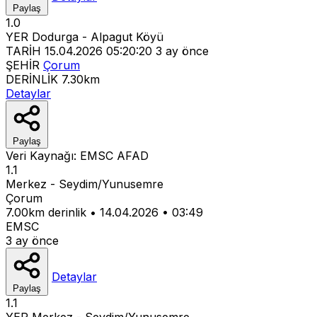
Paylaş
1.0
YER
Dodurga - Alpagut Köyü
TARİH
15.04.2026 05:20:20
3 ay önce
ŞEHİR
Çorum
DERİNLİK
7.30km
Detaylar
Paylaş
Veri Kaynağı:
EMSC
AFAD
1.1
Merkez - Seydim/Yunusemre
Çorum
7.00km derinlik
•
14.04.2026
•
03:49
EMSC
3 ay önce
Detaylar
Paylaş
1.1
YER
Merkez - Seydim/Yunusemre