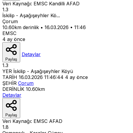
Veri Kaynağı:
EMSC
Kandilli
AFAD
1.3
İskilip - Aşağışeyhler Kö...
Çorum
10.60km derinlik
•
16.03.2026
•
11:46
EMSC
4 ay önce
Detaylar
Paylaş
1.3
YER
İskilip - Aşağışeyhler Köyü
TARİH
16.03.2026 11:46:44
4 ay önce
ŞEHİR
Çorum
DERİNLİK
10.60km
Detaylar
Paylaş
Veri Kaynağı:
EMSC
AFAD
1.8
Osmancık - Karalar Güney...