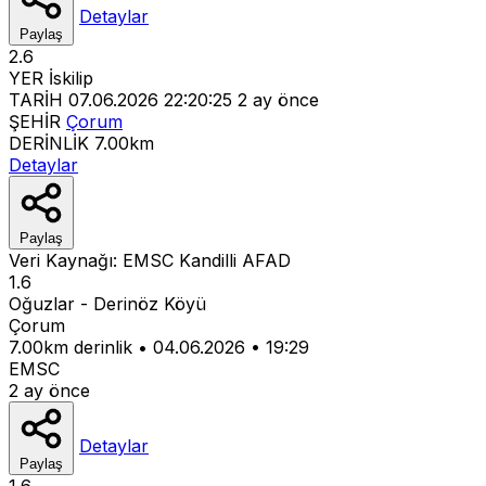
Detaylar
Paylaş
2.6
YER
İskilip
TARİH
07.06.2026 22:20:25
2 ay önce
ŞEHİR
Çorum
DERİNLİK
7.00km
Detaylar
Paylaş
Veri Kaynağı:
EMSC
Kandilli
AFAD
1.6
Oğuzlar - Derinöz Köyü
Çorum
7.00km derinlik
•
04.06.2026
•
19:29
EMSC
2 ay önce
Detaylar
Paylaş
1.6