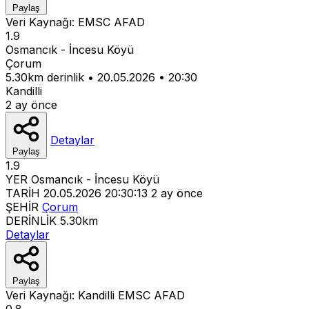
Paylaş
Veri Kaynağı:
EMSC
AFAD
1.9
Osmancık - İncesu Köyü
Çorum
5.30km derinlik
•
20.05.2026
•
20:30
Kandilli
2 ay önce
Detaylar
Paylaş
1.9
YER
Osmancık - İncesu Köyü
TARİH
20.05.2026 20:30:13
2 ay önce
ŞEHİR
Çorum
DERİNLİK
5.30km
Detaylar
Paylaş
Veri Kaynağı:
Kandilli
EMSC
AFAD
0.8