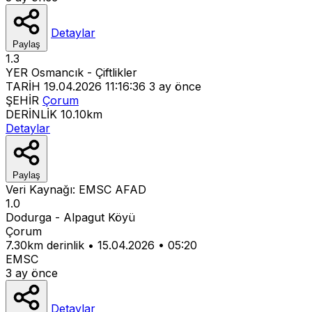
Detaylar
Paylaş
1.3
YER
Osmancık - Çiftlikler
TARİH
19.04.2026 11:16:36
3 ay önce
ŞEHİR
Çorum
DERİNLİK
10.10km
Detaylar
Paylaş
Veri Kaynağı:
EMSC
AFAD
1.0
Dodurga - Alpagut Köyü
Çorum
7.30km derinlik
•
15.04.2026
•
05:20
EMSC
3 ay önce
Detaylar