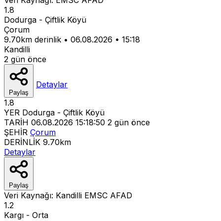
1.8
Dodurga - Çiftlik Köyü
Çorum
9.70km derinlik
•
06.08.2026
•
15:18
Kandilli
2 gün önce
Detaylar
Paylaş
1.8
YER
Dodurga - Çiftlik Köyü
TARİH
06.08.2026 15:18:50
2 gün önce
ŞEHİR
Çorum
DERİNLİK
9.70km
Detaylar
Paylaş
Veri Kaynağı:
Kandilli
EMSC
AFAD
1.2
Kargı - Orta