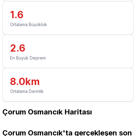
1.6
Ortalama Büyüklük
2.6
En Büyük Deprem
8.0km
Ortalama Derinlik
Çorum Osmancık Haritası
Leaflet
|
© OpenStreetMap contributors
+
Çorum Osmancık'ta gerçekleşen son