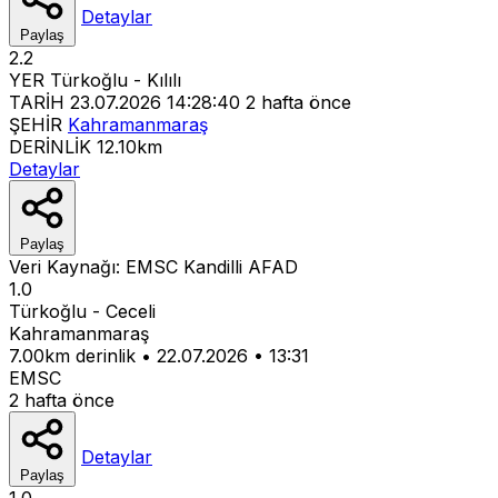
Detaylar
Paylaş
2.2
YER
Türkoğlu - Kılılı
TARİH
23.07.2026 14:28:40
2 hafta önce
ŞEHİR
Kahramanmaraş
DERİNLİK
12.10km
Detaylar
Paylaş
Veri Kaynağı:
EMSC
Kandilli
AFAD
1.0
Türkoğlu - Ceceli
Kahramanmaraş
7.00km derinlik
•
22.07.2026
•
13:31
EMSC
2 hafta önce
Detaylar
Paylaş
1.0