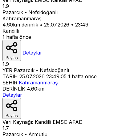
1.9
Pazarcık - Nefsidoğanlı
Kahramanmaraş
4.60km derinlik
•
25.07.2026
•
23:49
Kandilli
1 hafta önce
Detaylar
Paylaş
1.9
YER
Pazarcık - Nefsidoğanlı
TARİH
25.07.2026 23:49:05
1 hafta önce
ŞEHİR
Kahramanmaraş
DERİNLİK
4.60km
Detaylar
Paylaş
Veri Kaynağı:
Kandilli
EMSC
AFAD
1.7
Pazarcık - Armutlu