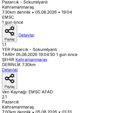
Pazarcık - Sokumilyanlı
Kahramanmaraş
7.30km derinlik
•
05.08.2026
•
19:04
EMSC
1 gün önce
Detaylar
Paylaş
1.1
YER
Pazarcık - Sokumilyanlı
TARİH
05.08.2026 19:04:50
1 gün önce
ŞEHİR
Kahramanmaraş
DERİNLİK
7.30km
Detaylar
Paylaş
Veri Kaynağı:
EMSC
AFAD
2.1
Pazarcık
Kahramanmaraş
7.00km derinlik
•
05.08.2026
•
01:33