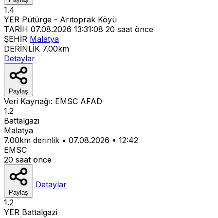
1.4
YER
Pütürge - Arıtoprak Köyü
TARİH
07.08.2026 13:31:08
20 saat önce
ŞEHİR
Malatya
DERİNLİK
7.00km
Detaylar
Paylaş
Veri Kaynağı:
EMSC
AFAD
1.2
Battalgazi
Malatya
7.00km derinlik
•
07.08.2026
•
12:42
EMSC
20 saat önce
Detaylar
Paylaş
1.2
YER
Battalgazi