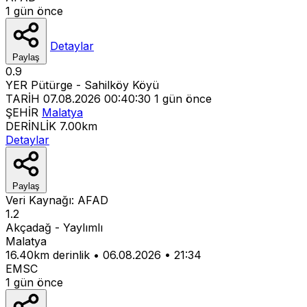
1 gün önce
Detaylar
Paylaş
0.9
YER
Pütürge - Sahilköy Köyü
TARİH
07.08.2026 00:40:30
1 gün önce
ŞEHİR
Malatya
DERİNLİK
7.00km
Detaylar
Paylaş
Veri Kaynağı:
AFAD
1.2
Akçadağ - Yaylımlı
Malatya
16.40km derinlik
•
06.08.2026
•
21:34
EMSC
1 gün önce