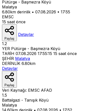
Pütürge - Başmezra Köyü
Malatya
6.80km derinlik
•
07.08.2026
•
17:55
EMSC
15 saat önce
Detaylar
Paylaş
1.2
YER
Pütürge - Başmezra Köyü
TARİH
07.08.2026 17:55:15
15 saat önce
ŞEHİR
Malatya
DERİNLİK
6.80km
Detaylar
Paylaş
Veri Kaynağı:
EMSC
AFAD
1.5
Battalgazi - Tanışık Köyü
Malatya
14.60km derinlik
•
07.08.2026
•
17:52