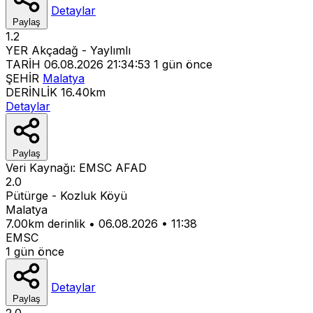
Detaylar
Paylaş
1.2
YER
Akçadağ - Yaylımlı
TARİH
06.08.2026 21:34:53
1 gün önce
ŞEHİR
Malatya
DERİNLİK
16.40km
Detaylar
Paylaş
Veri Kaynağı:
EMSC
AFAD
2.0
Pütürge - Kozluk Köyü
Malatya
7.00km derinlik
•
06.08.2026
•
11:38
EMSC
1 gün önce
Detaylar
Paylaş
2.0