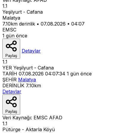
1.1
Yeşilyurt - Cafana
Malatya
7.10km derinlik
•
07.08.2026
•
04:07
EMSC
1 gün önce
Detaylar
Paylaş
1.1
YER
Yeşilyurt - Cafana
TARİH
07.08.2026 04:07:34
1 gün önce
ŞEHİR
Malatya
DERİNLİK
7.10km
Detaylar
Paylaş
Veri Kaynağı:
EMSC
AFAD
1.1
Pütürge - Aktarla Köyü