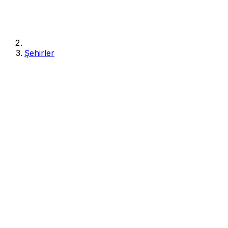
Şehirler