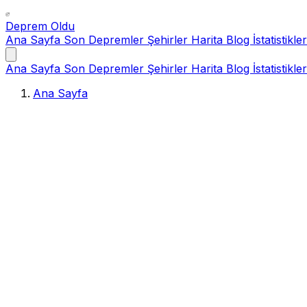
Deprem Oldu
Ana Sayfa
Son Depremler
Şehirler
Harita
Blog
İstatistikler
Ana Sayfa
Son Depremler
Şehirler
Harita
Blog
İstatistikler
Ana Sayfa