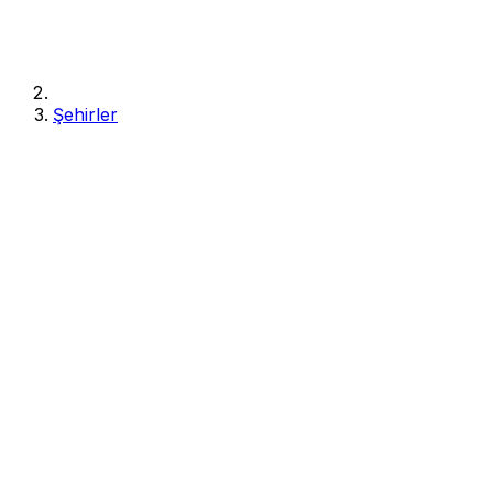
Şehirler