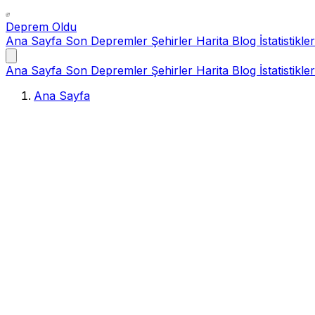
Deprem Oldu
Ana Sayfa
Son Depremler
Şehirler
Harita
Blog
İstatistikler
Ana Sayfa
Son Depremler
Şehirler
Harita
Blog
İstatistikler
Ana Sayfa