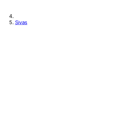
Sivas