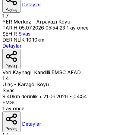
Detaylar
Paylaş
1.7
YER
Merkez - Arpayazı Köyü
TARİH
05.07.2026 05:54:23
1 ay önce
ŞEHİR
Sivas
DERİNLİK
10.10km
Detaylar
Paylaş
Veri Kaynağı:
Kandilli
EMSC
AFAD
1.4
Ulaş - Karagöl Köyü
Sivas
9.40km derinlik
•
21.06.2026
•
04:54
EMSC
1 ay önce
Detaylar
Paylaş
1.4