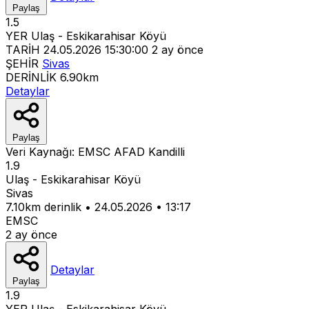
Paylaş
1.5
YER
Ulaş - Eskikarahisar Köyü
TARİH
24.05.2026 15:30:00
2 ay önce
ŞEHİR
Sivas
DERİNLİK
6.90km
Detaylar
Paylaş
Veri Kaynağı:
EMSC
AFAD
Kandilli
1.9
Ulaş - Eskikarahisar Köyü
Sivas
7.10km derinlik
•
24.05.2026
•
13:17
EMSC
2 ay önce
Detaylar
Paylaş
1.9
YER
Ulaş - Eskikarahisar Köyü