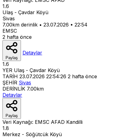
1.6
Ulaş - Çavdar Köyü
Sivas
7.00km derinlik
•
23.07.2026
•
22:54
EMSC
2 hafta önce
Detaylar
Paylaş
1.6
YER
Ulaş - Çavdar Köyü
TARİH
23.07.2026 22:54:26
2 hafta önce
ŞEHİR
Sivas
DERİNLİK
7.00km
Detaylar
Paylaş
Veri Kaynağı:
EMSC
AFAD
Kandilli
1.8
Merkez - Söğütcük Köyü