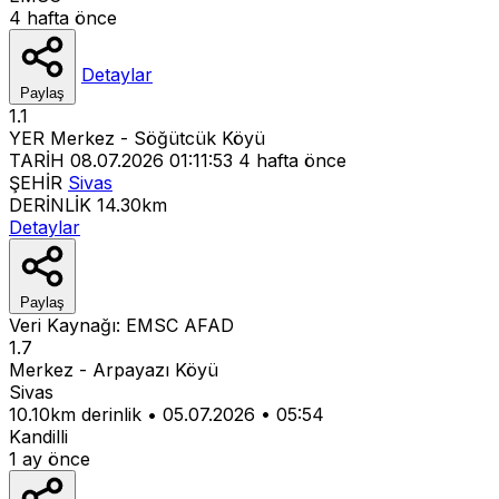
4 hafta önce
Detaylar
Paylaş
1.1
YER
Merkez - Söğütcük Köyü
TARİH
08.07.2026 01:11:53
4 hafta önce
ŞEHİR
Sivas
DERİNLİK
14.30km
Detaylar
Paylaş
Veri Kaynağı:
EMSC
AFAD
1.7
Merkez - Arpayazı Köyü
Sivas
10.10km derinlik
•
05.07.2026
•
05:54
Kandilli
1 ay önce