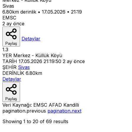
Sivas
6.80km derinlik
•
17.05.2026
•
21:19
EMSC
2 ay önce
Detaylar
Paylaş
1.3
YER
Merkez - Küllük Köyü
TARİH
17.05.2026 21:19:50
2 ay önce
ŞEHİR
Sivas
DERİNLİK
6.80km
Detaylar
Paylaş
Veri Kaynağı:
EMSC
AFAD
Kandilli
pagination.previous
pagination.next
Showing
1
to
20
of
69
results