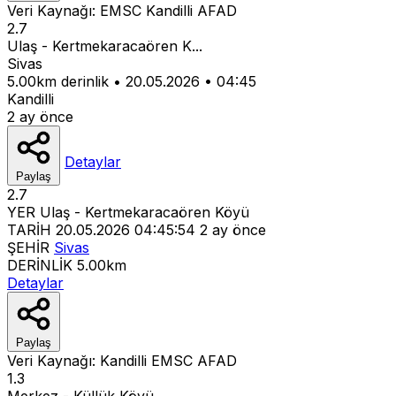
Veri Kaynağı:
EMSC
Kandilli
AFAD
2.7
Ulaş - Kertmekaracaören K...
Sivas
5.00km derinlik
•
20.05.2026
•
04:45
Kandilli
2 ay önce
Detaylar
Paylaş
2.7
YER
Ulaş - Kertmekaracaören Köyü
TARİH
20.05.2026 04:45:54
2 ay önce
ŞEHİR
Sivas
DERİNLİK
5.00km
Detaylar
Paylaş
Veri Kaynağı:
Kandilli
EMSC
AFAD
1.3
Merkez - Küllük Köyü