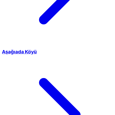
Aşağıada Köyü