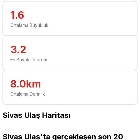
1.6
Ortalama Büyüklük
3.2
En Büyük Deprem
8.0km
Ortalama Derinlik
Sivas Ulaş Haritası
Leaflet
|
© OpenStreetMap contributors
+
Sivas Ulaş'ta gerçekleşen son 20