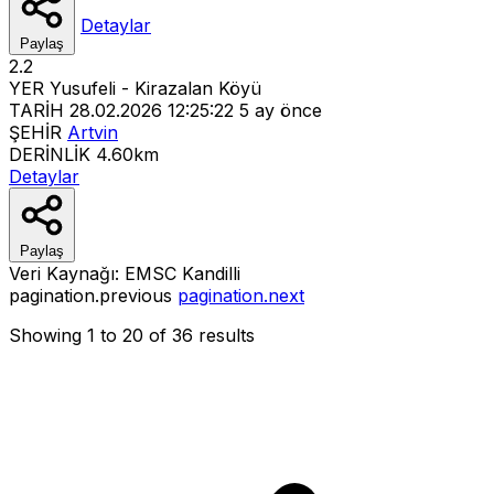
Detaylar
Paylaş
2.2
YER
Yusufeli - Kirazalan Köyü
TARİH
28.02.2026 12:25:22
5 ay önce
ŞEHİR
Artvin
DERİNLİK
4.60km
Detaylar
Paylaş
Veri Kaynağı:
EMSC
Kandilli
pagination.previous
pagination.next
Showing
1
to
20
of
36
results