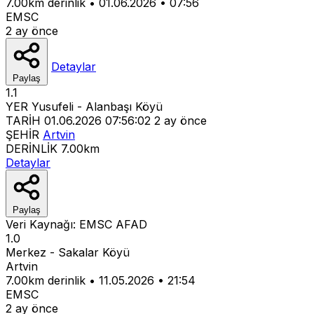
7.00km derinlik
•
01.06.2026
•
07:56
EMSC
2 ay önce
Detaylar
Paylaş
1.1
YER
Yusufeli - Alanbaşı Köyü
TARİH
01.06.2026 07:56:02
2 ay önce
ŞEHİR
Artvin
DERİNLİK
7.00km
Detaylar
Paylaş
Veri Kaynağı:
EMSC
AFAD
1.0
Merkez - Sakalar Köyü
Artvin
7.00km derinlik
•
11.05.2026
•
21:54
EMSC
2 ay önce