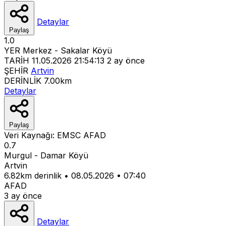
Detaylar
Paylaş
1.0
YER
Merkez - Sakalar Köyü
TARİH
11.05.2026 21:54:13
2 ay önce
ŞEHİR
Artvin
DERİNLİK
7.00km
Detaylar
Paylaş
Veri Kaynağı:
EMSC
AFAD
0.7
Murgul - Damar Köyü
Artvin
6.82km derinlik
•
08.05.2026
•
07:40
AFAD
3 ay önce
Detaylar