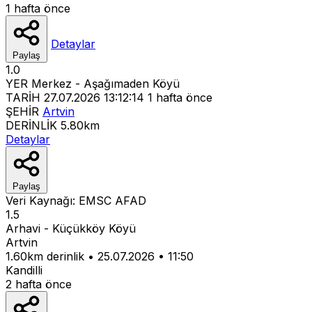
1 hafta önce
Detaylar
Paylaş
1.0
YER
Merkez - Aşağımaden Köyü
TARİH
27.07.2026 13:12:14
1 hafta önce
ŞEHİR
Artvin
DERİNLİK
5.80km
Detaylar
Paylaş
Veri Kaynağı:
EMSC
AFAD
1.5
Arhavi - Küçükköy Köyü
Artvin
1.60km derinlik
•
25.07.2026
•
11:50
Kandilli
2 hafta önce