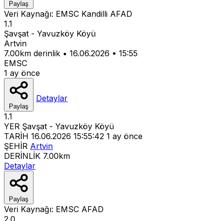
Paylaş
Veri Kaynağı:
EMSC
Kandilli
AFAD
1.1
Şavşat - Yavuzköy Köyü
Artvin
7.00km derinlik
•
16.06.2026
•
15:55
EMSC
1 ay önce
Detaylar
Paylaş
1.1
YER
Şavşat - Yavuzköy Köyü
TARİH
16.06.2026 15:55:42
1 ay önce
ŞEHİR
Artvin
DERİNLİK
7.00km
Detaylar
Paylaş
Veri Kaynağı:
EMSC
AFAD
2.0