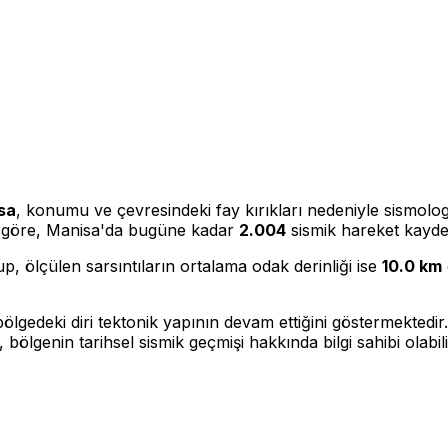
sa
, konumu ve çevresindeki fay kırıkları nedeniyle sismolog
ize göre, Manisa'da bugüne kadar
2.004
sismik hareket kayded
p, ölçülen sarsıntıların ortalama odak derinliği ise
10.0 km
lgedeki diri tektonik yapının devam ettiğini göstermektedir
 bölgenin tarihsel sismik geçmişi hakkında bilgi sahibi olabili