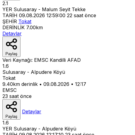
2.1
YER
Sulusaray - Malum Seyit Tekke
TARİH
09.08.2026 12:59:00
22 saat önce
ŞEHİR
Tokat
DERİNLİK
7.00km
Detaylar
Paylaş
Veri Kaynağı:
EMSC
Kandilli
AFAD
1.6
Sulusaray - Alpudere Köyü
Tokat
9.40km derinlik
•
09.08.2026
•
12:17
EMSC
23 saat önce
Detaylar
Paylaş
1.6
YER
Sulusaray - Alpudere Köyü
TARİH
09.08.2026 12:17:10
23 saat önce