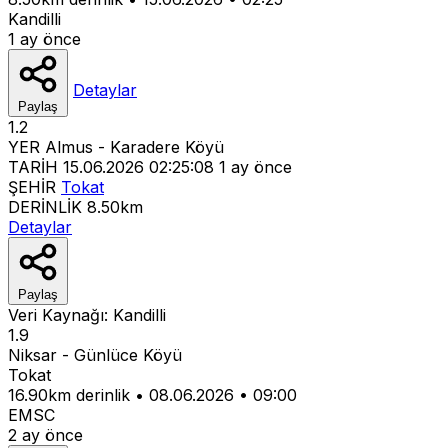
Kandilli
1 ay önce
Detaylar
Paylaş
1.2
YER
Almus - Karadere Köyü
TARİH
15.06.2026 02:25:08
1 ay önce
ŞEHİR
Tokat
DERİNLİK
8.50km
Detaylar
Paylaş
Veri Kaynağı:
Kandilli
1.9
Niksar - Günlüce Köyü
Tokat
16.90km derinlik
•
08.06.2026
•
09:00
EMSC
2 ay önce