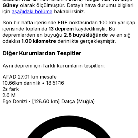
Güney
olarak ölçülmüştür. Detaylı hava durumu bilgileri
için
aşağıdaki bölüme
bakabilirsiniz.
Son bir hafta içerisinde
EGE
noktasından 100 km yarıçap
içerisinde toplamda
13 deprem
kaydedilmiştir. Bu
depremlerden en büyüğü
2.8 büyüklüğünde
ve en sığ
odaklısı
1.00 kilometre
derinlikte gerçekleşmiştir.
Diğer Kurumlardan Tespitler
Aynı deprem için farklı kurumların tespitleri:
AFAD
27.01 km mesafe
10.66km derinlik • 18:51:16
2s fark
2.6 M
Ege Denizi - [128.60 km] Datça (Muğla)