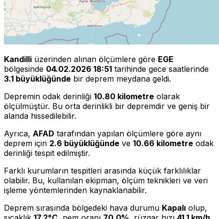
Kandilli
üzerinden alınan ölçümlere göre
EGE
bölgesinde
04.02.2026 18:51
tarihinde gece saatlerinde
3.1 büyüklüğünde
bir deprem meydana geldi.
Depremin odak derinliği
10.80 kilometre
olarak
ölçülmüştür. Bu orta derinlikli bir depremdir ve geniş bir
alanda hissedilebilir.
Ayrıca,
AFAD
tarafından yapılan ölçümlere göre aynı
deprem için
2.6 büyüklüğünde
ve
10.66 kilometre
odak
derinliği tespit edilmiştir.
Farklı kurumların tespitleri arasında küçük farklılıklar
olabilir. Bu, kullanılan ekipman, ölçüm teknikleri ve veri
işleme yöntemlerinden kaynaklanabilir.
Deprem sırasında bölgedeki hava durumu
Kapalı
olup,
sıcaklık
17.2°C
, nem oranı
70.0%
, rüzgar hızı
41.1 km/h