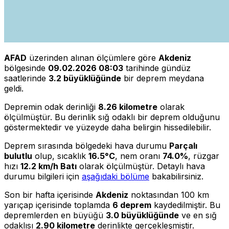
AFAD
üzerinden alınan ölçümlere göre
Akdeniz
bölgesinde
09.02.2026 08:03
tarihinde gündüz
saatlerinde
3.2 büyüklüğünde
bir deprem meydana
geldi.
Depremin odak derinliği
8.26 kilometre
olarak
ölçülmüştür. Bu derinlik sığ odaklı bir deprem olduğunu
göstermektedir ve yüzeyde daha belirgin hissedilebilir.
Deprem sırasında bölgedeki hava durumu
Parçalı
bulutlu
olup, sıcaklık
16.5°C
, nem oranı
74.0%
, rüzgar
hızı
12.2 km/h Batı
olarak ölçülmüştür. Detaylı hava
durumu bilgileri için
aşağıdaki bölüme
bakabilirsiniz.
Son bir hafta içerisinde
Akdeniz
noktasından 100 km
yarıçap içerisinde toplamda
6 deprem
kaydedilmiştir. Bu
depremlerden en büyüğü
3.0 büyüklüğünde
ve en sığ
odaklısı
2.90 kilometre
derinlikte gerçekleşmiştir.