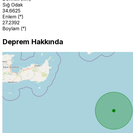
Sığ Odak
34.6625
Enlem (°)
27.2392
Boylam (°)
Deprem Hakkında