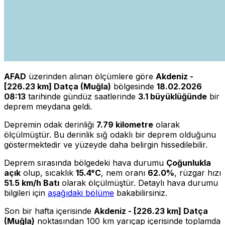
AFAD
üzerinden alınan ölçümlere göre
Akdeniz -
[226.23 km] Datça (Muğla)
bölgesinde
18.02.2026
08:13
tarihinde gündüz saatlerinde
3.1 büyüklüğünde
bir
deprem meydana geldi.
Depremin odak derinliği
7.79 kilometre
olarak
ölçülmüştür. Bu derinlik sığ odaklı bir deprem olduğunu
göstermektedir ve yüzeyde daha belirgin hissedilebilir.
Deprem sırasında bölgedeki hava durumu
Çoğunlukla
açık
olup, sıcaklık
15.4°C
, nem oranı
62.0%
, rüzgar hızı
51.5 km/h Batı
olarak ölçülmüştür. Detaylı hava durumu
bilgileri için
aşağıdaki bölüme
bakabilirsiniz.
Son bir hafta içerisinde
Akdeniz - [226.23 km] Datça
(Muğla)
noktasından 100 km yarıçap içerisinde toplamda