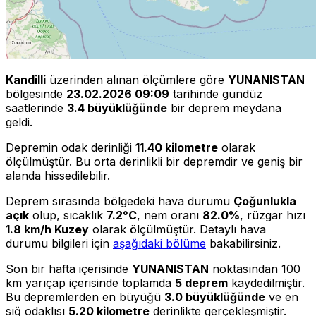
Kandilli
üzerinden alınan ölçümlere göre
YUNANISTAN
bölgesinde
23.02.2026 09:09
tarihinde gündüz
saatlerinde
3.4 büyüklüğünde
bir deprem meydana
geldi.
Depremin odak derinliği
11.40 kilometre
olarak
ölçülmüştür. Bu orta derinlikli bir depremdir ve geniş bir
alanda hissedilebilir.
Deprem sırasında bölgedeki hava durumu
Çoğunlukla
açık
olup, sıcaklık
7.2°C
, nem oranı
82.0%
, rüzgar hızı
1.8 km/h Kuzey
olarak ölçülmüştür. Detaylı hava
durumu bilgileri için
aşağıdaki bölüme
bakabilirsiniz.
Son bir hafta içerisinde
YUNANISTAN
noktasından 100
km yarıçap içerisinde toplamda
5 deprem
kaydedilmiştir.
Bu depremlerden en büyüğü
3.0 büyüklüğünde
ve en
sığ odaklısı
5.20 kilometre
derinlikte gerçekleşmiştir.