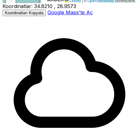
Leaflet
|
©
OpenStreetMap
contributors
Koordinatlar:
34.8210 , 28.9573
−
Büyüklük:
3.4M
Google Maps'te Aç
Koordinatları Kopyala
Derinlik:
70.90km
Tarih:
02.03.2026 16:09
Kaynak:
Kandilli
3.4