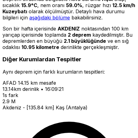
sıcaklık
15.9°C
, nem oranı
59.0%
, rüzgar hızı
12.5 km/h
Kuzeybatı
olarak ölçülmüştür. Detaylı hava durumu
bilgileri için
aşağıdaki bölüme
bakabilirsiniz.
Son bir hafta içerisinde
AKDENIZ
noktasından 100 km
yarıçap içerisinde toplamda
2 deprem
kaydedilmiştir. Bu
depremlerden en büyüğü
2.1 büyüklüğünde
ve en sığ
odaklısı
10.95 kilometre
derinlikte gerçekleşmiştir.
Diğer Kurumlardan Tespitler
Aynı deprem için farklı kurumların tespitleri:
AFAD
14.15 km mesafe
13.14km derinlik • 16:09:21
1s fark
2.9 M
Akdeniz - [135.84 km] Kaş (Antalya)