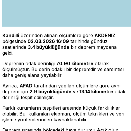
Kandilli
üzerinden alınan ölçümlere göre
AKDENIZ
bölgesinde
02.03.2026 16:09
tarihinde gündüz
saatlerinde
3.4 büyüklüğünde
bir deprem meydana
geldi.
Depremin odak derinliği
70.90 kilometre
olarak
ölçülmüştür. Bu derin odaklı bir depremdir ve sarsıntısı
daha geniş alana yayılabilir.
Ayrıca,
AFAD
tarafından yapılan ölçümlere göre aynı
deprem için
2.9 büyüklüğünde
ve
13.14 kilometre
odak
derinliği tespit edilmiştir.
Farklı kurumların tespitleri arasında küçük farklılıklar
olabilir. Bu, kullanılan ekipman, ölçüm teknikleri ve veri
işleme yöntemlerinden kaynaklanabilir.
Deprem sırasında bölgedeki hava durumu
Açık
olup,