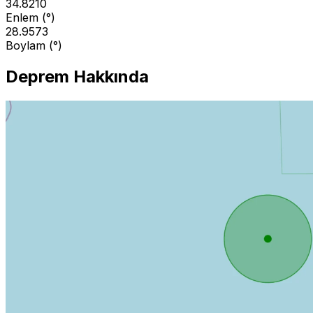
34.8210
Enlem (°)
28.9573
Boylam (°)
Deprem Hakkında