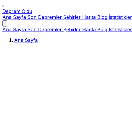
Deprem Oldu
Ana Sayfa
Son Depremler
Şehirler
Harita
Blog
İstatistikler
Ana Sayfa
Son Depremler
Şehirler
Harita
Blog
İstatistikler
Ana Sayfa