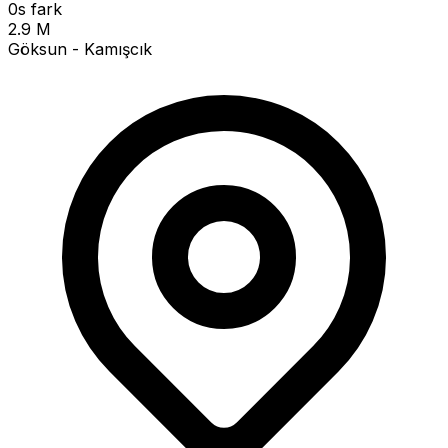
0s fark
2.9 M
Göksun - Kamışcık