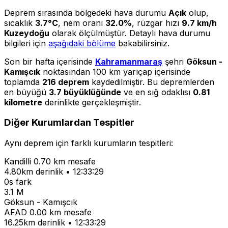
Deprem sırasında bölgedeki hava durumu
Açık
olup,
sıcaklık
3.7°C
, nem oranı
32.0%
, rüzgar hızı
9.7 km/h
Kuzeydoğu
olarak ölçülmüştür. Detaylı hava durumu
bilgileri için
aşağıdaki bölüme
bakabilirsiniz.
Son bir hafta içerisinde
Kahramanmaraş
şehri
Göksun -
Kamışcık
noktasından 100 km yarıçap içerisinde
toplamda
216 deprem
kaydedilmiştir. Bu depremlerden
en büyüğü
3.7 büyüklüğünde
ve en sığ odaklısı
0.81
kilometre
derinlikte gerçekleşmiştir.
Diğer Kurumlardan Tespitler
Aynı deprem için farklı kurumların tespitleri:
Kandilli
0.70 km mesafe
4.80km derinlik • 12:33:29
0s fark
3.1 M
Göksun - Kamışcık
AFAD
0.00 km mesafe
16.25km derinlik • 12:33:29