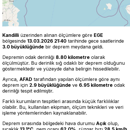
Kandilli
üzerinden alınan ölçümlere göre
EGE
bölgesinde
13.03.2026 21:40
tarihinde gece saatlerinde
3.0 büyüklüğünde
bir deprem meydana geldi.
Depremin odak derinliği
8.80 kilometre
olarak
ölçülmüştür. Bu derinlik sığ odaklı bir deprem olduğunu
göstermektedir ve yüzeyde daha belirgin hissedilebilir.
Ayrıca,
AFAD
tarafından yapılan ölçümlere göre aynı
deprem için
2.9 büyüklüğünde
ve
6.95 kilometre
odak
derinliği tespit edilmiştir.
Farklı kurumların tespitleri arasında küçük farklılıklar
olabilir. Bu, kullanılan ekipman, ölçüm teknikleri ve veri
işleme yöntemlerinden kaynaklanabilir.
Deprem sırasında bölgedeki hava durumu
Açık
olup,
sıcaklık
13.1°C
, nem oranı
62.0%
, rüzgar hızı
28.5 km/h