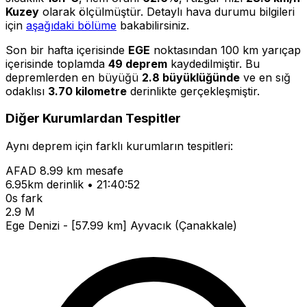
Kuzey
olarak ölçülmüştür. Detaylı hava durumu bilgileri
için
aşağıdaki bölüme
bakabilirsiniz.
Son bir hafta içerisinde
EGE
noktasından 100 km yarıçap
içerisinde toplamda
49 deprem
kaydedilmiştir. Bu
depremlerden en büyüğü
2.8 büyüklüğünde
ve en sığ
odaklısı
3.70 kilometre
derinlikte gerçekleşmiştir.
Diğer Kurumlardan Tespitler
Aynı deprem için farklı kurumların tespitleri:
AFAD
8.99 km mesafe
6.95km derinlik • 21:40:52
0s fark
2.9 M
Ege Denizi - [57.99 km] Ayvacık (Çanakkale)