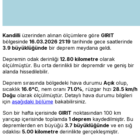
Kandilli
üzerinden alınan ölçümlere göre
GIRIT
bölgesinde
16.03.2026 21:19
tarihinde gece saatlerinde
3.9 büyüklüğünde
bir deprem meydana geldi.
Depremin odak derinliği
12.80 kilometre
olarak
ölçülmüştür. Bu orta derinlikli bir depremdir ve geniş bir
alanda hissedilebilir.
Deprem sırasında bölgedeki hava durumu
Açık
olup,
sıcaklık
16.6°C
, nem oranı
71.0%
, rüzgar hızı
28.5 km/h
Doğu
olarak ölçülmüştür. Detaylı hava durumu bilgileri
için
aşağıdaki bölüme
bakabilirsiniz.
Son bir hafta içerisinde
GIRIT
noktasından 100 km
yarıçap içerisinde toplamda
1 deprem
kaydedilmiştir. Bu
depremlerden en büyüğü
3.7 büyüklüğünde
ve en sığ
odaklısı
5.00 kilometre
derinlikte gerçekleşmiştir.