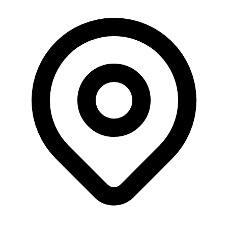
Büyüklük