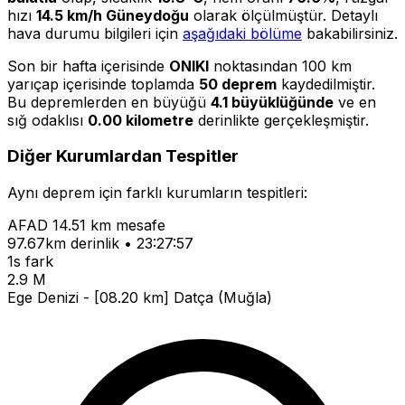
hızı
14.5 km/h Güneydoğu
olarak ölçülmüştür. Detaylı
hava durumu bilgileri için
aşağıdaki bölüme
bakabilirsiniz.
Son bir hafta içerisinde
ONIKI
noktasından 100 km
yarıçap içerisinde toplamda
50 deprem
kaydedilmiştir.
Bu depremlerden en büyüğü
4.1 büyüklüğünde
ve en
sığ odaklısı
0.00 kilometre
derinlikte gerçekleşmiştir.
Diğer Kurumlardan Tespitler
Aynı deprem için farklı kurumların tespitleri:
AFAD
14.51 km mesafe
97.67km derinlik • 23:27:57
1s fark
2.9 M
Ege Denizi - [08.20 km] Datça (Muğla)