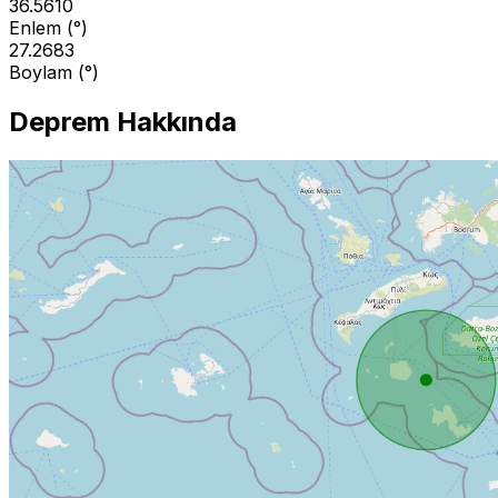
36.5610
Enlem (°)
27.2683
Boylam (°)
Deprem Hakkında