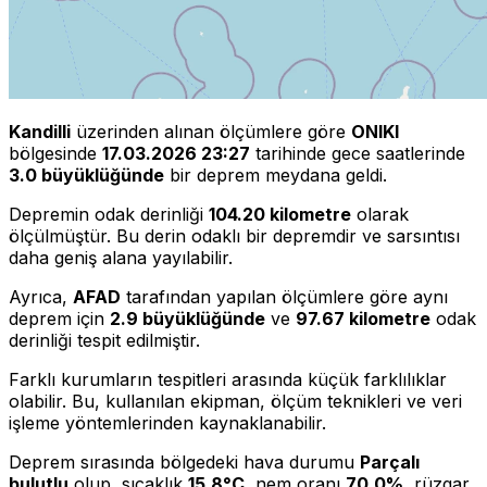
Kandilli
üzerinden alınan ölçümlere göre
ONIKI
bölgesinde
17.03.2026 23:27
tarihinde gece saatlerinde
3.0 büyüklüğünde
bir deprem meydana geldi.
Depremin odak derinliği
104.20 kilometre
olarak
ölçülmüştür. Bu derin odaklı bir depremdir ve sarsıntısı
daha geniş alana yayılabilir.
Ayrıca,
AFAD
tarafından yapılan ölçümlere göre aynı
deprem için
2.9 büyüklüğünde
ve
97.67 kilometre
odak
derinliği tespit edilmiştir.
Farklı kurumların tespitleri arasında küçük farklılıklar
olabilir. Bu, kullanılan ekipman, ölçüm teknikleri ve veri
işleme yöntemlerinden kaynaklanabilir.
Deprem sırasında bölgedeki hava durumu
Parçalı
bulutlu
olup, sıcaklık
15.8°C
, nem oranı
70.0%
, rüzgar