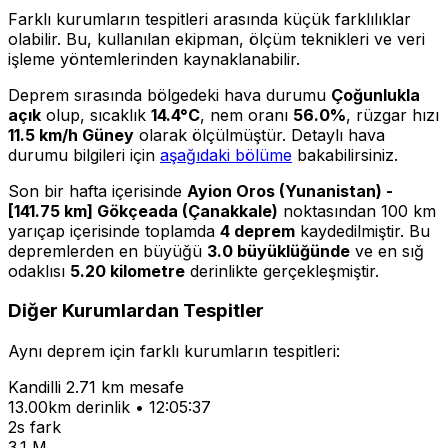
Farklı kurumların tespitleri arasında küçük farklılıklar
olabilir. Bu, kullanılan ekipman, ölçüm teknikleri ve veri
işleme yöntemlerinden kaynaklanabilir.
Deprem sırasında bölgedeki hava durumu
Çoğunlukla
açık
olup, sıcaklık
14.4°C
, nem oranı
56.0%
, rüzgar hızı
11.5 km/h Güney
olarak ölçülmüştür. Detaylı hava
durumu bilgileri için
aşağıdaki bölüme
bakabilirsiniz.
Son bir hafta içerisinde
Ayion Oros (Yunanistan) -
[141.75 km] Gökçeada (Çanakkale)
noktasından 100 km
yarıçap içerisinde toplamda
4 deprem
kaydedilmiştir. Bu
depremlerden en büyüğü
3.0 büyüklüğünde
ve en sığ
odaklısı
5.20 kilometre
derinlikte gerçekleşmiştir.
Diğer Kurumlardan Tespitler
Aynı deprem için farklı kurumların tespitleri:
Kandilli
2.71 km mesafe
13.00km derinlik • 12:05:37
2s fark
3.1 M