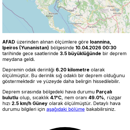
AFAD
üzerinden alınan ölçümlere göre
Ioannina,
Ipeiros (Yunanistan)
bölgesinde
10.04.2026 00:30
tarihinde gece saatlerinde
3.5 büyüklüğünde
bir deprem
meydana geldi.
Depremin odak derinliği
6.20 kilometre
olarak
ölçülmüştür. Bu derinlik sığ odaklı bir deprem olduğunu
göstermektedir ve yüzeyde daha belirgin hissedilebilir.
Deprem sırasında bölgedeki hava durumu
Parçalı
bulutlu
olup, sıcaklık
4.1°C
, nem oranı
49.0%
, rüzgar
hızı
2.5 km/h Güney
olarak ölçülmüştür. Detaylı hava
durumu bilgileri için
aşağıdaki bölüme
bakabilirsiniz.