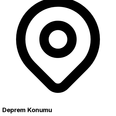
Büyüklük
5.0+ Güçlü
Deprem Konumu
4.0-4.9 Orta