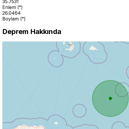
35.7531
Enlem (°)
26.0464
Boylam (°)
Deprem Hakkında