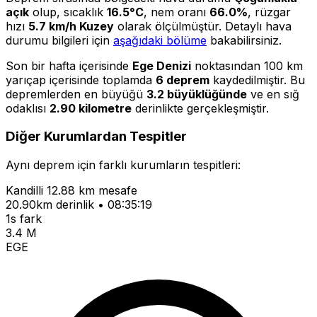
açık
olup, sıcaklık
16.5°C
, nem oranı
66.0%
, rüzgar
hızı
5.7 km/h Kuzey
olarak ölçülmüştür. Detaylı hava
durumu bilgileri için
aşağıdaki bölüme
bakabilirsiniz.
Son bir hafta içerisinde
Ege Denizi
noktasından 100 km
yarıçap içerisinde toplamda
6 deprem
kaydedilmiştir. Bu
depremlerden en büyüğü
3.2 büyüklüğünde
ve en sığ
odaklısı
2.90 kilometre
derinlikte gerçekleşmiştir.
Diğer Kurumlardan Tespitler
Aynı deprem için farklı kurumların tespitleri:
Kandilli
12.88 km mesafe
20.90km derinlik • 08:35:19
1s fark
3.4 M
EGE