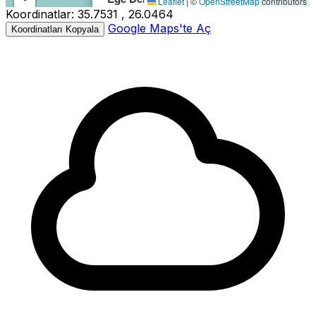
Leaflet
|
©
OpenStreetMap
contributors
Koordinatlar:
35.7531 , 26.0464
−
Büyüklük:
3.2M
Google Maps'te Aç
Koordinatları Kopyala
Derinlik:
5.12km
Tarih:
10.04.2026 08:35
Kaynak:
AFAD
3.2
3.4