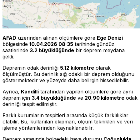
AFAD
üzerinden alınan ölçümlere göre
Ege Denizi
bölgesinde
10.04.2026 08:35
tarihinde gündüz
saatlerinde
3.2 büyüklüğünde
bir deprem meydana
geldi.
Depremin odak derinliği
5.12 kilometre
olarak
ölçülmüştür. Bu derinlik sığ odaklı bir deprem olduğunu
göstermektedir ve yüzeyde daha belirgin hissedilebilir.
Ayrıca,
Kandilli
tarafından yapılan ölçümlere göre aynı
deprem için
3.4 büyüklüğünde
ve
20.90 kilometre
odak
derinliği tespit edilmiştir.
Farklı kurumların tespitleri arasında küçük farklılıklar
olabilir. Bu, kullanılan ekipman, ölçüm teknikleri ve veri
işleme yöntemlerinden kaynaklanabilir.
Deprem sırasında bölgedeki hava durumu
Çoğunlukla