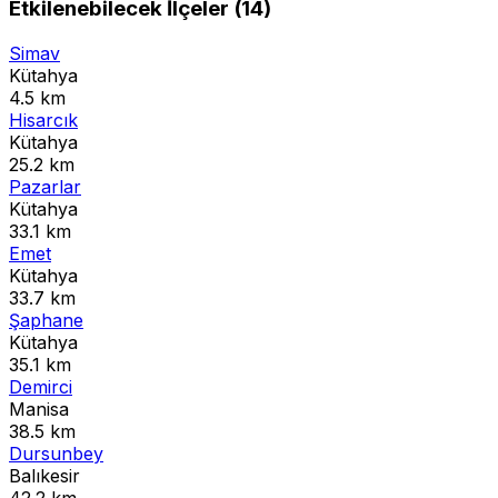
Etkilenebilecek İlçeler (14)
Simav
Kütahya
4.5 km
Hisarcık
Kütahya
25.2 km
Pazarlar
Kütahya
33.1 km
Emet
Kütahya
33.7 km
Şaphane
Kütahya
35.1 km
Demirci
Manisa
38.5 km
Dursunbey
Balıkesir
42.2 km