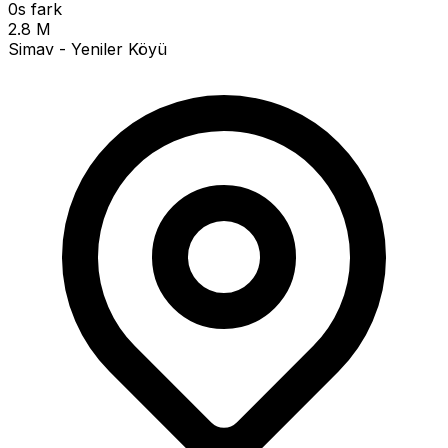
0s fark
2.8 M
Simav - Yeniler Köyü