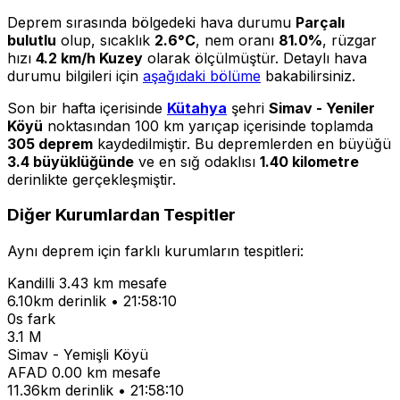
Deprem sırasında bölgedeki hava durumu
Parçalı
bulutlu
olup, sıcaklık
2.6°C
, nem oranı
81.0%
, rüzgar
hızı
4.2 km/h Kuzey
olarak ölçülmüştür. Detaylı hava
durumu bilgileri için
aşağıdaki bölüme
bakabilirsiniz.
Son bir hafta içerisinde
Kütahya
şehri
Simav - Yeniler
Köyü
noktasından 100 km yarıçap içerisinde toplamda
305 deprem
kaydedilmiştir. Bu depremlerden en büyüğü
3.4 büyüklüğünde
ve en sığ odaklısı
1.40 kilometre
derinlikte gerçekleşmiştir.
Diğer Kurumlardan Tespitler
Aynı deprem için farklı kurumların tespitleri:
Kandilli
3.43 km mesafe
6.10km derinlik • 21:58:10
0s fark
3.1 M
Simav - Yemişli Köyü
AFAD
0.00 km mesafe
11.36km derinlik • 21:58:10