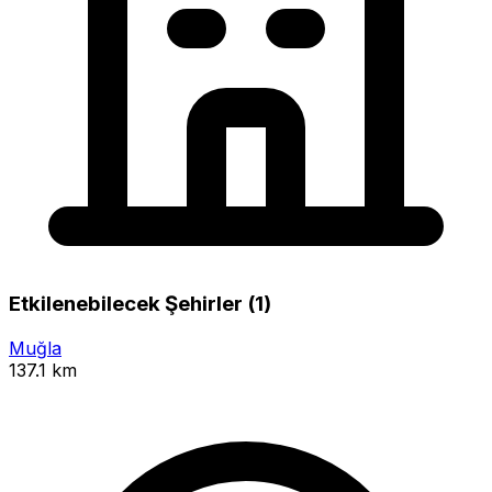
Etkilenebilecek Şehirler (1)
Muğla
137.1 km