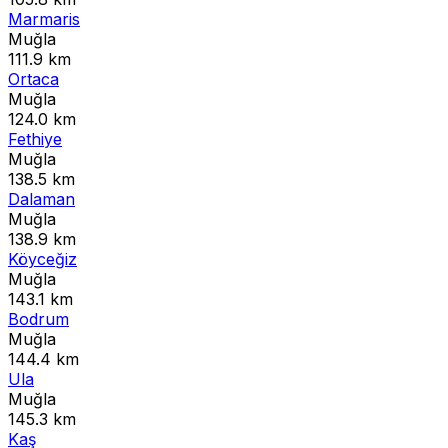
Marmaris
Muğla
111.9 km
Ortaca
Muğla
124.0 km
Fethiye
Muğla
138.5 km
Dalaman
Muğla
138.9 km
Köyceğiz
Muğla
143.1 km
Bodrum
Muğla
144.4 km
Ula
Muğla
145.3 km
Kaş