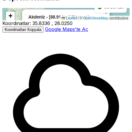
4.0-4.9 Orta
0.0-3.9 Hafif
×
Harita yükleniyor...
+
Akdeniz - [88.91 km] Marmaris
Leaflet
|
©
OpenStreetMap
contributors
(Muğla)
Koordinatlar:
35.8336 , 28.0250
−
Google Maps'te Aç
Koordinatları Kopyala
Büyüklük:
3.6M
Derinlik:
18.87km
Tarih:
13.04.2026 05:00
3.7
Kaynak:
AFAD
3.6