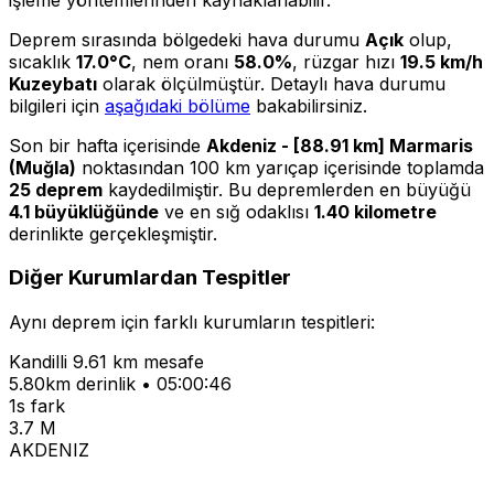
Deprem sırasında bölgedeki hava durumu
Açık
olup,
sıcaklık
17.0°C
, nem oranı
58.0%
, rüzgar hızı
19.5 km/h
Kuzeybatı
olarak ölçülmüştür. Detaylı hava durumu
bilgileri için
aşağıdaki bölüme
bakabilirsiniz.
Son bir hafta içerisinde
Akdeniz - [88.91 km] Marmaris
(Muğla)
noktasından 100 km yarıçap içerisinde toplamda
25 deprem
kaydedilmiştir. Bu depremlerden en büyüğü
4.1 büyüklüğünde
ve en sığ odaklısı
1.40 kilometre
derinlikte gerçekleşmiştir.
Diğer Kurumlardan Tespitler
Aynı deprem için farklı kurumların tespitleri:
Kandilli
9.61 km mesafe
5.80km derinlik • 05:00:46
1s fark
3.7 M
AKDENIZ