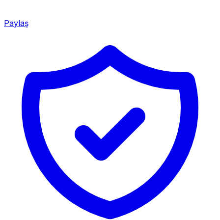
Paylaş