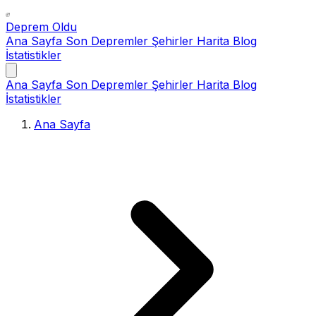
Deprem Oldu
Ana Sayfa
Son Depremler
Şehirler
Harita
Blog
İstatistikler
Ana Sayfa
Son Depremler
Şehirler
Harita
Blog
İstatistikler
Ana Sayfa