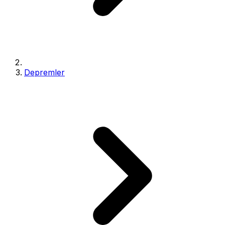
Depremler