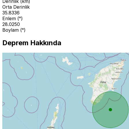
Derinlik (km)
Orta Derinlik
35.8336
Enlem (°)
28.0250
Boylam (°)
Deprem Hakkında