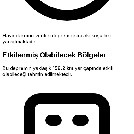
Hava durumu verileri deprem anındaki koşulları
yansıtmaktadır.
Etkilenmiş Olabilecek Bölgeler
Bu depremin yaklaşık
159.2 km
yarıçapında etkili
olabileceği tahmin edilmektedir.