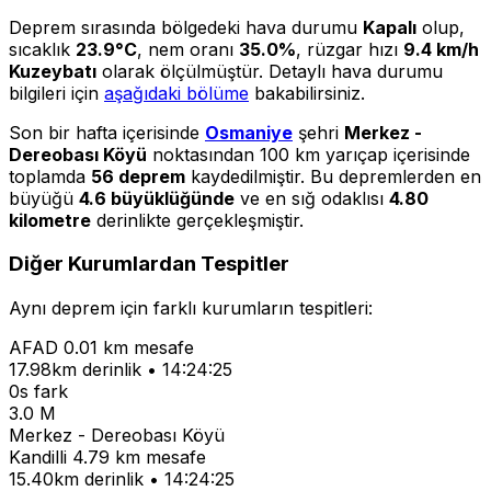
Deprem sırasında bölgedeki hava durumu
Kapalı
olup,
sıcaklık
23.9°C
, nem oranı
35.0%
, rüzgar hızı
9.4 km/h
Kuzeybatı
olarak ölçülmüştür. Detaylı hava durumu
bilgileri için
aşağıdaki bölüme
bakabilirsiniz.
Son bir hafta içerisinde
Osmaniye
şehri
Merkez -
Dereobası Köyü
noktasından 100 km yarıçap içerisinde
toplamda
56 deprem
kaydedilmiştir. Bu depremlerden en
büyüğü
4.6 büyüklüğünde
ve en sığ odaklısı
4.80
kilometre
derinlikte gerçekleşmiştir.
Diğer Kurumlardan Tespitler
Aynı deprem için farklı kurumların tespitleri:
AFAD
0.01 km mesafe
17.98km derinlik • 14:24:25
0s fark
3.0 M
Merkez - Dereobası Köyü
Kandilli
4.79 km mesafe
15.40km derinlik • 14:24:25