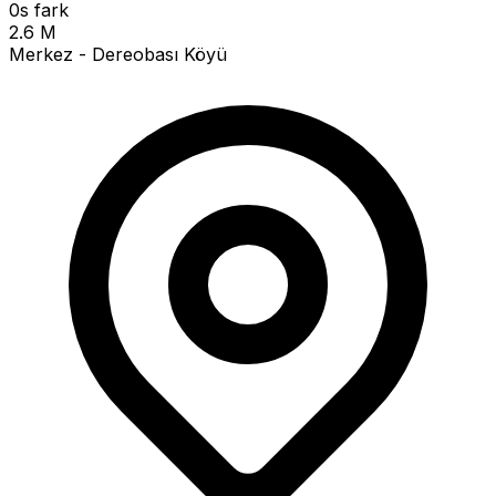
0s fark
2.6 M
Merkez - Dereobası Köyü