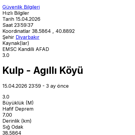
Güvenlik Bilgileri
Hızlı Bilgiler
Tarih
15.04.2026
Saat
23:59:37
Koordinatlar
38.5864 , 40.8892
Şehir
Diyarbakır
Kaynak(lar)
EMSC
Kandilli
AFAD
3.0
Kulp - Agıllı Köyü
15.04.2026 23:59 - 3 ay önce
3.0
Büyüklük (M)
Hafif Deprem
7.00
Derinlik (km)
Sığ Odak
38.5864