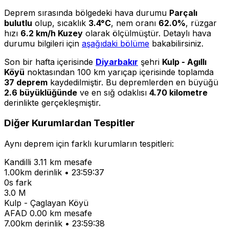
Deprem sırasında bölgedeki hava durumu
Parçalı
bulutlu
olup, sıcaklık
3.4°C
, nem oranı
62.0%
, rüzgar
hızı
6.2 km/h Kuzey
olarak ölçülmüştür. Detaylı hava
durumu bilgileri için
aşağıdaki bölüme
bakabilirsiniz.
Son bir hafta içerisinde
Diyarbakır
şehri
Kulp - Agıllı
Köyü
noktasından 100 km yarıçap içerisinde toplamda
37 deprem
kaydedilmiştir. Bu depremlerden en büyüğü
2.6 büyüklüğünde
ve en sığ odaklısı
4.70 kilometre
derinlikte gerçekleşmiştir.
Diğer Kurumlardan Tespitler
Aynı deprem için farklı kurumların tespitleri:
Kandilli
3.11 km mesafe
1.00km derinlik • 23:59:37
0s fark
3.0 M
Kulp - Çaglayan Köyü
AFAD
0.00 km mesafe
7.00km derinlik • 23:59:38