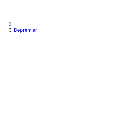
Depremler