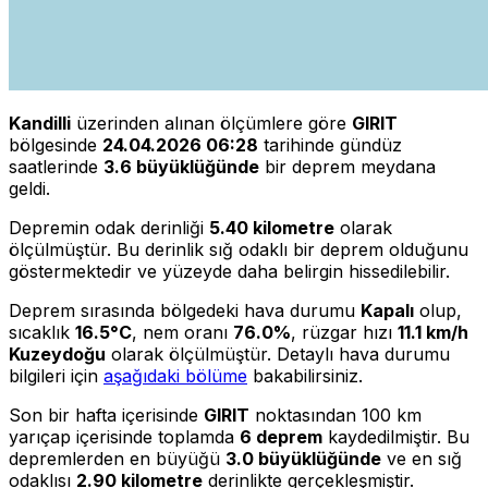
Kandilli
üzerinden alınan ölçümlere göre
GIRIT
bölgesinde
24.04.2026 06:28
tarihinde gündüz
saatlerinde
3.6 büyüklüğünde
bir deprem meydana
geldi.
Depremin odak derinliği
5.40 kilometre
olarak
ölçülmüştür. Bu derinlik sığ odaklı bir deprem olduğunu
göstermektedir ve yüzeyde daha belirgin hissedilebilir.
Deprem sırasında bölgedeki hava durumu
Kapalı
olup,
sıcaklık
16.5°C
, nem oranı
76.0%
, rüzgar hızı
11.1 km/h
Kuzeydoğu
olarak ölçülmüştür. Detaylı hava durumu
bilgileri için
aşağıdaki bölüme
bakabilirsiniz.
Son bir hafta içerisinde
GIRIT
noktasından 100 km
yarıçap içerisinde toplamda
6 deprem
kaydedilmiştir. Bu
depremlerden en büyüğü
3.0 büyüklüğünde
ve en sığ
odaklısı
2.90 kilometre
derinlikte gerçekleşmiştir.