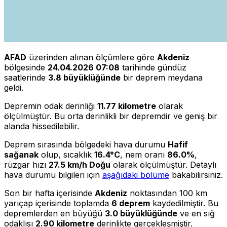
AFAD
üzerinden alınan ölçümlere göre
Akdeniz
bölgesinde
24.04.2026 07:08
tarihinde gündüz
saatlerinde
3.8 büyüklüğünde
bir deprem meydana
geldi.
Depremin odak derinliği
11.77 kilometre
olarak
ölçülmüştür. Bu orta derinlikli bir depremdir ve geniş bir
alanda hissedilebilir.
Deprem sırasında bölgedeki hava durumu
Hafif
sağanak
olup, sıcaklık
16.4°C
, nem oranı
86.0%
,
rüzgar hızı
27.5 km/h Doğu
olarak ölçülmüştür. Detaylı
hava durumu bilgileri için
aşağıdaki bölüme
bakabilirsiniz.
Son bir hafta içerisinde
Akdeniz
noktasından 100 km
yarıçap içerisinde toplamda
6 deprem
kaydedilmiştir. Bu
depremlerden en büyüğü
3.0 büyüklüğünde
ve en sığ
odaklısı
2.90 kilometre
derinlikte gerçekleşmiştir.