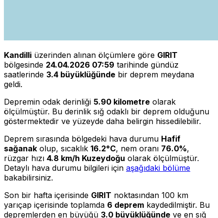
Kandilli
üzerinden alınan ölçümlere göre
GIRIT
bölgesinde
24.04.2026 07:59
tarihinde gündüz
saatlerinde
3.4 büyüklüğünde
bir deprem meydana
geldi.
Depremin odak derinliği
5.90 kilometre
olarak
ölçülmüştür. Bu derinlik sığ odaklı bir deprem olduğunu
göstermektedir ve yüzeyde daha belirgin hissedilebilir.
Deprem sırasında bölgedeki hava durumu
Hafif
sağanak
olup, sıcaklık
16.2°C
, nem oranı
76.0%
,
rüzgar hızı
4.8 km/h Kuzeydoğu
olarak ölçülmüştür.
Detaylı hava durumu bilgileri için
aşağıdaki bölüme
bakabilirsiniz.
Son bir hafta içerisinde
GIRIT
noktasından 100 km
yarıçap içerisinde toplamda
6 deprem
kaydedilmiştir. Bu
depremlerden en büyüğü
3.0 büyüklüğünde
ve en sığ