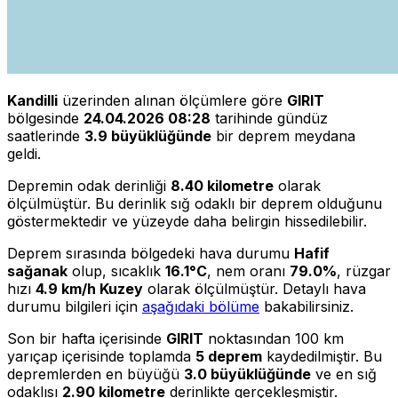
Kandilli
üzerinden alınan ölçümlere göre
GIRIT
bölgesinde
24.04.2026 08:28
tarihinde gündüz
saatlerinde
3.9 büyüklüğünde
bir deprem meydana
geldi.
Depremin odak derinliği
8.40 kilometre
olarak
ölçülmüştür. Bu derinlik sığ odaklı bir deprem olduğunu
göstermektedir ve yüzeyde daha belirgin hissedilebilir.
Deprem sırasında bölgedeki hava durumu
Hafif
sağanak
olup, sıcaklık
16.1°C
, nem oranı
79.0%
, rüzgar
hızı
4.9 km/h Kuzey
olarak ölçülmüştür. Detaylı hava
durumu bilgileri için
aşağıdaki bölüme
bakabilirsiniz.
Son bir hafta içerisinde
GIRIT
noktasından 100 km
yarıçap içerisinde toplamda
5 deprem
kaydedilmiştir. Bu
depremlerden en büyüğü
3.0 büyüklüğünde
ve en sığ
odaklısı
2.90 kilometre
derinlikte gerçekleşmiştir.