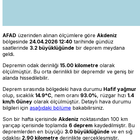
AFAD
üzerinden alınan ölçümlere göre
Akdeniz
bölgesinde
24.04.2026 12:40
tarihinde gündüz
saatlerinde
3.2 büyüklüğünde
bir deprem meydana
geldi.
Depremin odak derinliği
15.00 kilometre
olarak
ölçülmüştür. Bu orta derinlikli bir depremdir ve geniş bir
alanda hissedilebilir.
Deprem sırasında bölgedeki hava durumu
Hafif yağmur
olup, sıcaklık
14.9°C
, nem oranı
93.0%
, rüzgar hızı
1.4
km/h Güney
olarak ölçülmüştür. Detaylı hava durumu
bilgileri için
aşağıdaki bölüme
bakabilirsiniz.
Son bir hafta içerisinde
Akdeniz
noktasından 100 km
yarıçap içerisinde toplamda
6 deprem
kaydedilmiştir. Bu
depremlerden en büyüğü
3.0 büyüklüğünde
ve en sığ
odaklısı
2.90 kilometre
derinlikte gerçekleşmiştir.