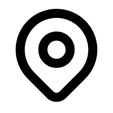
Büyüklük