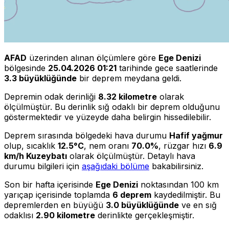
AFAD
üzerinden alınan ölçümlere göre
Ege Denizi
bölgesinde
25.04.2026 01:21
tarihinde gece saatlerinde
3.3 büyüklüğünde
bir deprem meydana geldi.
Depremin odak derinliği
8.32 kilometre
olarak
ölçülmüştür. Bu derinlik sığ odaklı bir deprem olduğunu
göstermektedir ve yüzeyde daha belirgin hissedilebilir.
Deprem sırasında bölgedeki hava durumu
Hafif yağmur
olup, sıcaklık
12.5°C
, nem oranı
70.0%
, rüzgar hızı
6.9
km/h Kuzeybatı
olarak ölçülmüştür. Detaylı hava
durumu bilgileri için
aşağıdaki bölüme
bakabilirsiniz.
Son bir hafta içerisinde
Ege Denizi
noktasından 100 km
yarıçap içerisinde toplamda
6 deprem
kaydedilmiştir. Bu
depremlerden en büyüğü
3.0 büyüklüğünde
ve en sığ
odaklısı
2.90 kilometre
derinlikte gerçekleşmiştir.