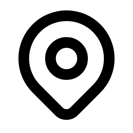
Büyüklük