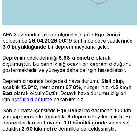
AFAD
üzerinden alınan ölçümlere göre
Ege Denizi
bölgesinde
26.04.2026 00:19
tarihinde gece saatlerinde
3.0 büyüklüğünde
bir deprem meydana geldi.
Depremin odak derinliği
5.88 kilometre
olarak
ölçülmüştür. Bu derinlik sığ odaklı bir deprem olduğunu
göstermektedir ve yüzeyde daha belirgin hissedilebilir.
Deprem sırasında bölgedeki hava durumu
Sisli
olup,
sıcaklık
15.9°C
, nem oranı
97.0%
, rüzgar hızı
4.5 km/h
Batı
olarak ölçülmüştür. Detaylı hava durumu bilgileri
için
aşağıdaki bölüme
bakabilirsiniz.
Son bir hafta içerisinde
Ege Denizi
noktasından 100 km
yarıçap içerisinde toplamda
6 deprem
kaydedilmiştir. Bu
depremlerden en büyüğü
3.0 büyüklüğünde
ve en sığ
odaklısı
2.90 kilometre
derinlikte gerçekleşmiştir.