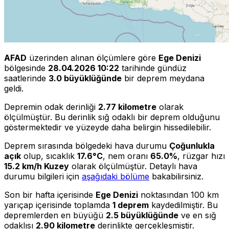
AFAD
üzerinden alınan ölçümlere göre
Ege Denizi
bölgesinde
28.04.2026 10:22
tarihinde gündüz
saatlerinde
3.0 büyüklüğünde
bir deprem meydana
geldi.
Depremin odak derinliği
2.77 kilometre
olarak
ölçülmüştür. Bu derinlik sığ odaklı bir deprem olduğunu
göstermektedir ve yüzeyde daha belirgin hissedilebilir.
Deprem sırasında bölgedeki hava durumu
Çoğunlukla
açık
olup, sıcaklık
17.6°C
, nem oranı
65.0%
, rüzgar hızı
15.2 km/h Kuzey
olarak ölçülmüştür. Detaylı hava
durumu bilgileri için
aşağıdaki bölüme
bakabilirsiniz.
Son bir hafta içerisinde
Ege Denizi
noktasından 100 km
yarıçap içerisinde toplamda
1 deprem
kaydedilmiştir. Bu
depremlerden en büyüğü
2.5 büyüklüğünde
ve en sığ
odaklısı
2.90 kilometre
derinlikte gerçekleşmiştir.