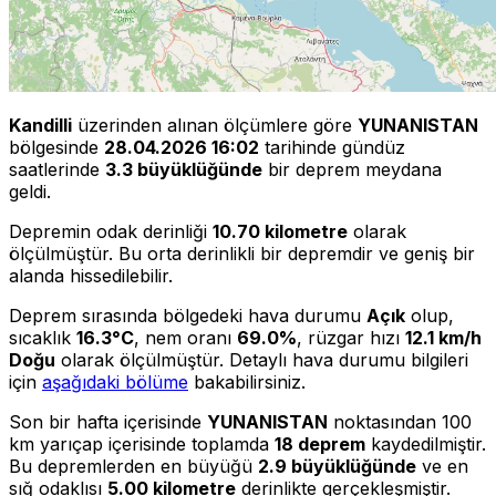
Kandilli
üzerinden alınan ölçümlere göre
YUNANISTAN
bölgesinde
28.04.2026 16:02
tarihinde gündüz
saatlerinde
3.3 büyüklüğünde
bir deprem meydana
geldi.
Depremin odak derinliği
10.70 kilometre
olarak
ölçülmüştür. Bu orta derinlikli bir depremdir ve geniş bir
alanda hissedilebilir.
Deprem sırasında bölgedeki hava durumu
Açık
olup,
sıcaklık
16.3°C
, nem oranı
69.0%
, rüzgar hızı
12.1 km/h
Doğu
olarak ölçülmüştür. Detaylı hava durumu bilgileri
için
aşağıdaki bölüme
bakabilirsiniz.
Son bir hafta içerisinde
YUNANISTAN
noktasından 100
km yarıçap içerisinde toplamda
18 deprem
kaydedilmiştir.
Bu depremlerden en büyüğü
2.9 büyüklüğünde
ve en
sığ odaklısı
5.00 kilometre
derinlikte gerçekleşmiştir.