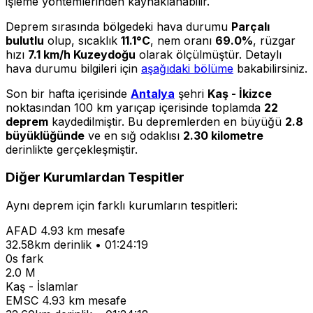
işleme yöntemlerinden kaynaklanabilir.
Deprem sırasında bölgedeki hava durumu
Parçalı
bulutlu
olup, sıcaklık
11.1°C
, nem oranı
69.0%
, rüzgar
hızı
7.1 km/h Kuzeydoğu
olarak ölçülmüştür. Detaylı
hava durumu bilgileri için
aşağıdaki bölüme
bakabilirsiniz.
Son bir hafta içerisinde
Antalya
şehri
Kaş - İkizce
noktasından 100 km yarıçap içerisinde toplamda
22
deprem
kaydedilmiştir. Bu depremlerden en büyüğü
2.8
büyüklüğünde
ve en sığ odaklısı
2.30 kilometre
derinlikte gerçekleşmiştir.
Diğer Kurumlardan Tespitler
Aynı deprem için farklı kurumların tespitleri:
AFAD
4.93 km mesafe
32.58km derinlik • 01:24:19
0s fark
2.0 M
Kaş - İslamlar
EMSC
4.93 km mesafe