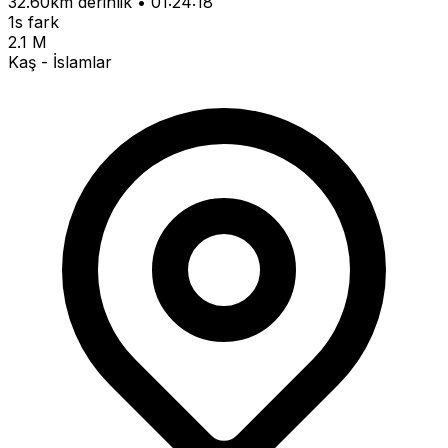
32.60km derinlik • 01:24:18
1s fark
2.1 M
Kaş - İslamlar