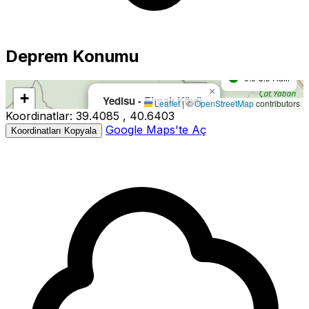
Büyüklük
5.0+ Güçlü
Deprem Konumu
4.0-4.9 Orta
0.0-3.9 Hafif
×
Harita yükleniyor...
+
Yedisu - Elmalı Köyü
Leaflet
|
©
OpenStreetMap
contributors
Koordinatlar:
39.4085 , 40.6403
−
Büyüklük:
3.3M
Google Maps'te Aç
Koordinatları Kopyala
Derinlik:
4.70km
Tarih:
01.05.2026 00:57
Kaynak:
EMSC
3.3
3.3