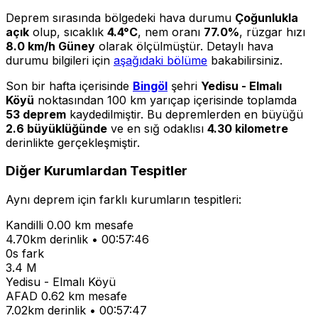
Deprem sırasında bölgedeki hava durumu
Çoğunlukla
açık
olup, sıcaklık
4.4°C
, nem oranı
77.0%
, rüzgar hızı
8.0 km/h Güney
olarak ölçülmüştür. Detaylı hava
durumu bilgileri için
aşağıdaki bölüme
bakabilirsiniz.
Son bir hafta içerisinde
Bingöl
şehri
Yedisu - Elmalı
Köyü
noktasından 100 km yarıçap içerisinde toplamda
53 deprem
kaydedilmiştir. Bu depremlerden en büyüğü
2.6 büyüklüğünde
ve en sığ odaklısı
4.30 kilometre
derinlikte gerçekleşmiştir.
Diğer Kurumlardan Tespitler
Aynı deprem için farklı kurumların tespitleri:
Kandilli
0.00 km mesafe
4.70km derinlik • 00:57:46
0s fark
3.4 M
Yedisu - Elmalı Köyü
AFAD
0.62 km mesafe
7.02km derinlik • 00:57:47