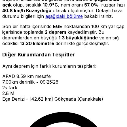
açık
olup, sıcaklık
10.9°C
, nem oranı
57.0%
, rüzgar hızı
40.8 km/h Kuzeydoğu
olarak ölçülmüştür. Detaylı hava
durumu bilgileri için
aşağıdaki bölüme
bakabilirsiniz.
Son bir hafta içerisinde
EGE
noktasından 100 km yarıçap
içerisinde toplamda
2 deprem
kaydedilmiştir. Bu
depremlerden en büyüğü
1.3 büyüklüğünde
ve en sığ
odaklısı
13.30 kilometre
derinlikte gerçekleşmiştir.
Diğer Kurumlardan Tespitler
Aynı deprem için farklı kurumların tespitleri:
AFAD
8.59 km mesafe
7.00km derinlik • 09:25:26
2s fark
2.8 M
Ege Denizi - [42.62 km] Gökçeada (Çanakkale)