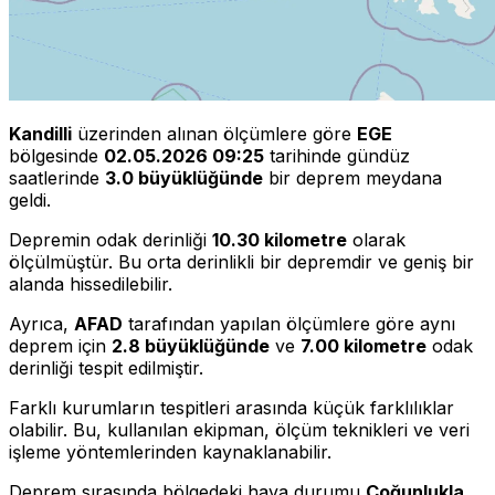
Kandilli
üzerinden alınan ölçümlere göre
EGE
bölgesinde
02.05.2026 09:25
tarihinde gündüz
saatlerinde
3.0 büyüklüğünde
bir deprem meydana
geldi.
Depremin odak derinliği
10.30 kilometre
olarak
ölçülmüştür. Bu orta derinlikli bir depremdir ve geniş bir
alanda hissedilebilir.
Ayrıca,
AFAD
tarafından yapılan ölçümlere göre aynı
deprem için
2.8 büyüklüğünde
ve
7.00 kilometre
odak
derinliği tespit edilmiştir.
Farklı kurumların tespitleri arasında küçük farklılıklar
olabilir. Bu, kullanılan ekipman, ölçüm teknikleri ve veri
işleme yöntemlerinden kaynaklanabilir.
Deprem sırasında bölgedeki hava durumu
Çoğunlukla